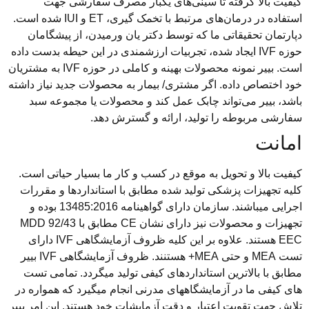
کیفیت بالا گرفته تا سینی‌های یکبار مصرف سفارشی جهت
استفاده در درمان‌های مرتبط با تخمک گیری، ET و IUI شده است.
دپارتمان تحقیقاتی ما که توسط دکتر یان ورمیدن، از پیشگامان
حوزه IVF ایجاد شده، تجربیات ارزشمندی در این حیطه بدست داده
است.
بییر نمونه محصولات بهینه و کاملی در حوزه IVF به مشتریان
خود اختصاص داده. اگر مشتری/ بیمار به محصولات جدید نیاز داشته
باشد، بییر می‌تواند چابک عمل کند و محصولات یا مجموعه سبد
سفارشی مربوطه را تولید، ارائه و گسترش دهد.
امانت
کیفیت بالا و تحویل به موقع در کسب و کار ما بسیار حیاتی است.
کلیه تجهیزات پزشکی تولید شده مطابق با استانداردها و مقررات
اجرایی میباشند.
سازمان دارای گواهینامه 13485:2016 بوده و
تجهیزات و محصولات نیز دارای نشان CE مطابق با MDD 92/43
EEC هستند. علاوه بر این کلیه ظروف آزمایشگاهی IVF دارای
تست
MEA و حتی MEA+ هستنند.
ظروف آزمایشگاهی IVF بییر
مطابق با بالاترین استانداردهای کیفی تولید میگردد.
تمامی تست
های کیفی ما در آزمایشگاههای مدرنی انجام میگیرد که همواره در
تلاش جهت تقویت اعتبار و دقت آزمایشات خود هستند.
این امر بییر