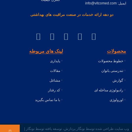
ایمیل: info@vitcomed.com
دو دهه ارائه خدمات در صنعت مراقبت های بهداشتی
محصولات
لینک های مربوطه
خطوط محصولات
پایداری
تندرستی بانوان
مقالات
گوارش
مشاغل
رادیولوژی مداخله ای
کد رفتار
اورولوژی
با ما تماس بگیرید
وب سایت طراحی شده توسط نونگار پردازش، توسعه یافته توسط نونگار |