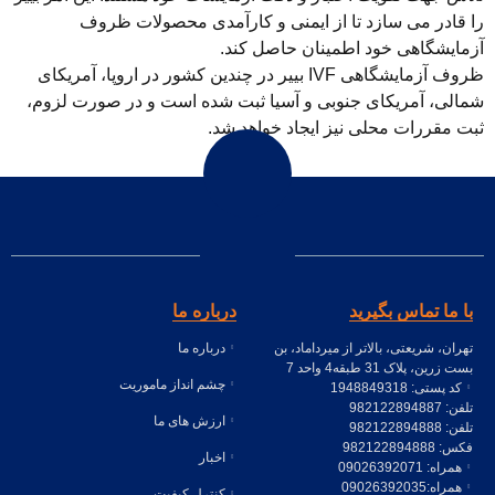
را قادر می سازد تا از ایمنی و کارآمدی محصولات ظروف
آزمایشگاهی خود اطمینان حاصل کند.
ظروف آزمایشگاهی IVF بییر در چندین کشور در اروپا، آمریکای
شمالی، آمریکای جنوبی و آسیا ثبت شده است و در صورت لزوم،
ثبت مقررات محلی نیز ایجاد خواهد شد.
با ما تماس بگیرید
درباره ما
تهران، شریعتی، بالاتر از میرداماد، بن
درباره ما
بست زرین، پلاک 31 طبقه4 واحد 7
چشم انداز ماموریت
کد پستی: 1948849318
تلفن: 982122894887
ارزش های ما
تلفن: 982122894888
فکس: 982122894888
اخبار
همراه: 09026392071
همراه:09026392035
کنترل کیفیت