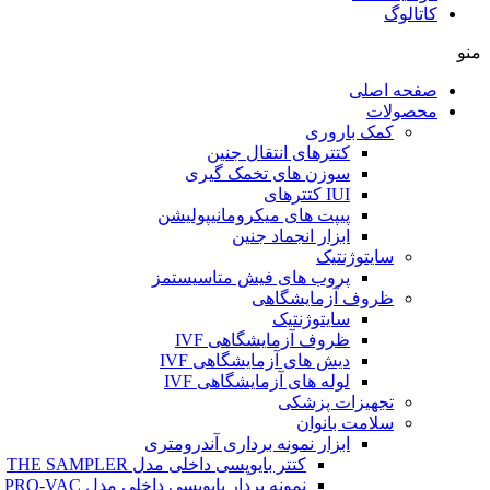
کاتالوگ
منو
صفحه اصلی
محصولات
کمک باروری
کتترهای انتقال جنین
سوزن های تخمک گیری
IUI کتترهای
پیپت های میکرومانیپولیشن
ابزار انجماد جنین
سایتوژنتیک
پروب های فیش متاسیستمز
ظروف آزمایشگاهی
سایتوژنتیک
ظروف آزمایشگاهی IVF
دیش های آزمایشگاهی IVF
لوله های آزمایشگاهی IVF
تجهیزات پزشکی
سلامت بانوان
ابزار نمونه برداری آندرومتری
کتتر بایوپسی داخلی مدل THE SAMPLER
نمونه بردار بایوپسی داخلی مدل PRO-VAC