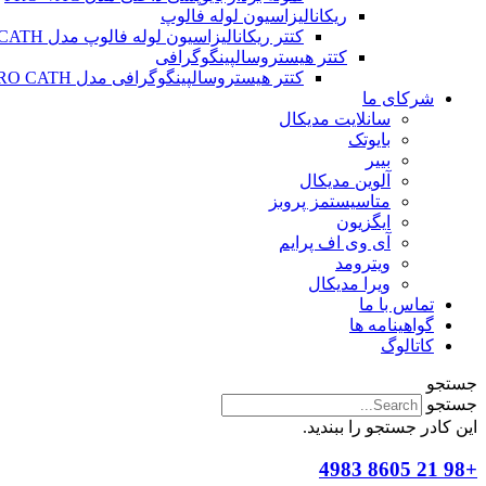
ریکانالیزاسیون لوله فالوپ
کتتر ریکانالیزاسیون لوله فالوپ مدل SALPINX CATH
کتتر هیستروسالپینگوگرافی
کتتر هیستروسالپینگوگرافی مدل HYSTERO CATH
شرکای ما
سانلایت مدیکال
بایوتک
بییر
آلوین مدیکال
متاسیستمز پروبز
ایگزیون
آی وی اف پرایم
ویترومد
ویرا مدیکال
تماس با ما
گواهینامه ها
کاتالوگ
جستجو
جستجو
این کادر جستجو را ببندید.
+98 21 8605 4983