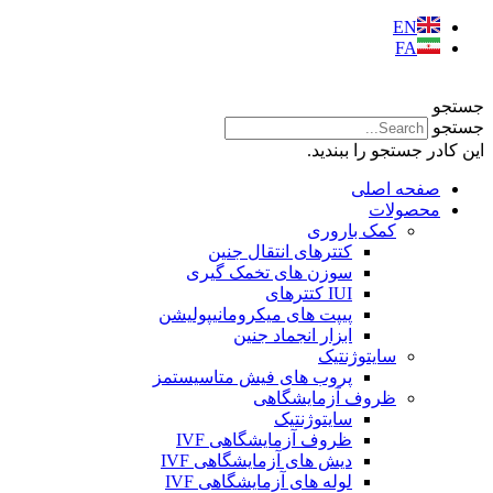
EN
FA
جستجو
جستجو
این کادر جستجو را ببندید.
صفحه اصلی
محصولات
کمک باروری
کتترهای انتقال جنین
سوزن های تخمک گیری
IUI کتترهای
پیپت های میکرومانیپولیشن
ابزار انجماد جنین
سایتوژنتیک
پروب های فیش متاسیستمز
ظروف آزمایشگاهی
سایتوژنتیک
ظروف آزمایشگاهی IVF
دیش های آزمایشگاهی IVF
لوله های آزمایشگاهی IVF