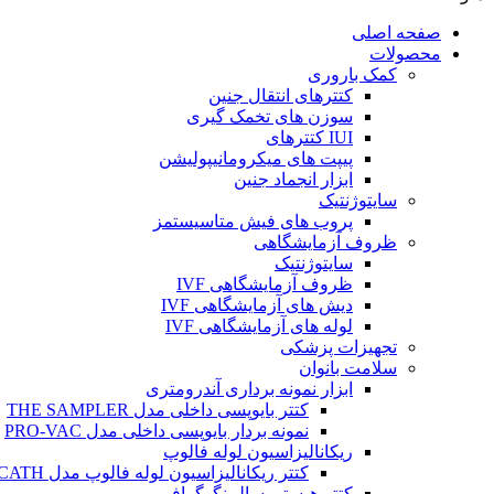
صفحه اصلی
محصولات
کمک باروری
کتترهای انتقال جنین
سوزن های تخمک گیری
IUI کتترهای
پیپت های میکرومانیپولیشن
ابزار انجماد جنین
سایتوژنتیک
پروب های فیش متاسیستمز
ظروف آزمایشگاهی
سایتوژنتیک
ظروف آزمایشگاهی IVF
دیش های آزمایشگاهی IVF
لوله های آزمایشگاهی IVF
تجهیزات پزشکی
سلامت بانوان
ابزار نمونه برداری آندرومتری
کتتر بایوپسی داخلی مدل THE SAMPLER
نمونه بردار بایوپسی داخلی مدل PRO-VAC
ریکانالیزاسیون لوله فالوپ
کتتر ریکانالیزاسیون لوله فالوپ مدل SALPINX CATH
کتتر هیستروسالپینگوگرافی