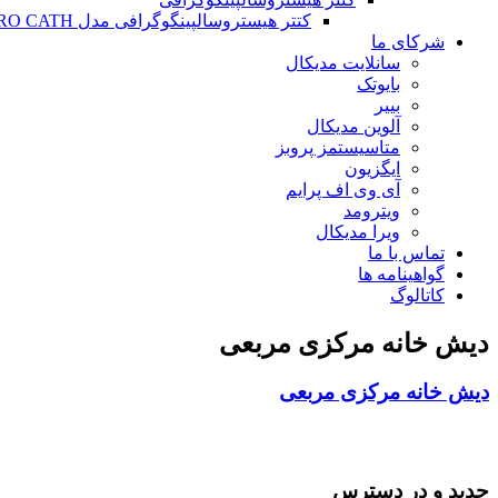
کتتر هیستروسالپینگوگرافی مدل HYSTERO CATH
شرکای ما
سانلایت مدیکال
بایوتک
بییر
آلوین مدیکال
متاسیستمز پروبز
ایگزیون
آی وی اف پرایم
ویترومد
ویرا مدیکال
تماس با ما
گواهینامه ها
کاتالوگ
دیش خانه مرکزی مربعی
دیش خانه مرکزی مربعی
جدید و در دسترس