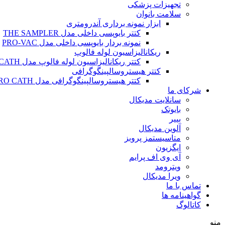
تجهیزات پزشکی
سلامت بانوان
ابزار نمونه برداری آندرومتری
کتتر بایوپسی داخلی مدل THE SAMPLER
نمونه بردار بایوپسی داخلی مدل PRO-VAC
ریکانالیزاسیون لوله فالوپ
کتتر ریکانالیزاسیون لوله فالوپ مدل SALPINX CATH
کتتر هیستروسالپینگوگرافی
کتتر هیستروسالپینگوگرافی مدل HYSTERO CATH
شرکای ما
سانلایت مدیکال
بایوتک
بییر
آلوین مدیکال
متاسیستمز پروبز
ایگزیون
آی وی اف پرایم
ویترومد
ویرا مدیکال
تماس با ما
گواهینامه ها
کاتالوگ
منو