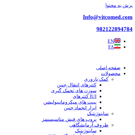
پرش به محتوا
Info@vitcomed.com
982122894784
EN
FA
صفحه اصلی
محصولات
کمک باروری
کتترهای انتقال جنین
سوزن های تخمک گیری
IUI کتترهای
پیپت های میکرومانیپولیشن
ابزار انجماد جنین
سایتوژنتیک
پروب های فیش متاسیستمز
ظروف آزمایشگاهی
سایتوژنتیک