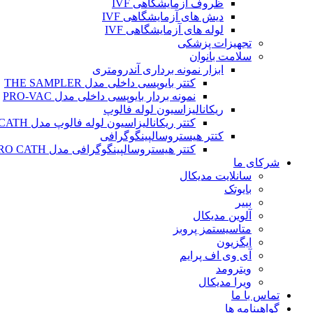
ظروف آزمایشگاهی IVF
دیش های آزمایشگاهی IVF
لوله های آزمایشگاهی IVF
تجهیزات پزشکی
سلامت بانوان
ابزار نمونه برداری آندرومتری
کتتر بایوپسی داخلی مدل THE SAMPLER
نمونه بردار بایوپسی داخلی مدل PRO-VAC
ریکانالیزاسیون لوله فالوپ
کتتر ریکانالیزاسیون لوله فالوپ مدل SALPINX CATH
کتتر هیستروسالپینگوگرافی
کتتر هیستروسالپینگوگرافی مدل HYSTERO CATH
شرکای ما
سانلایت مدیکال
بایوتک
بییر
آلوین مدیکال
متاسیستمز پروبز
ایگزیون
آی وی اف پرایم
ویترومد
ویرا مدیکال
تماس با ما
گواهینامه ها