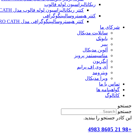
ریکانالیزاسیون لوله فالوپ
کتتر ریکانالیزاسیون لوله فالوپ مدل SALPINX CATH
کتتر هیستروسالپینگوگرافی
کتتر هیستروسالپینگوگرافی مدل HYSTERO CATH
شرکای ما
سانلایت مدیکال
بایوتک
بییر
آلوین مدیکال
متاسیستمز پروبز
ایگزیون
آی وی اف پرایم
ویترومد
ویرا مدیکال
تماس با ما
گواهینامه ها
کاتالوگ
جستجو
جستجو
این کادر جستجو را ببندید.
+98 21 8605 4983