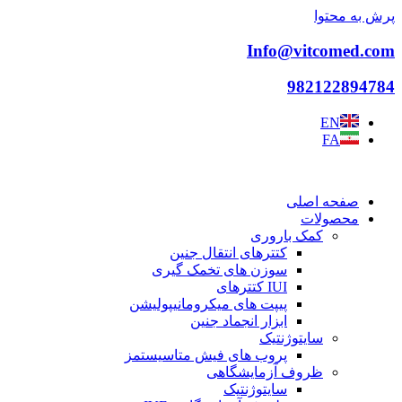
پرش به محتوا
Info@vitcomed.com
982122894784
EN
FA
صفحه اصلی
محصولات
کمک باروری
کتترهای انتقال جنین
سوزن های تخمک گیری
IUI کتترهای
پیپت های میکرومانیپولیشن
ابزار انجماد جنین
سایتوژنتیک
پروب های فیش متاسیستمز
ظروف آزمایشگاهی
سایتوژنتیک