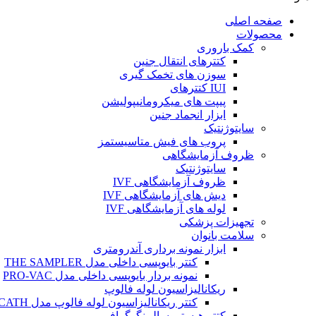
صفحه اصلی
محصولات
کمک باروری
کتترهای انتقال جنین
سوزن های تخمک گیری
IUI کتترهای
پیپت های میکرومانیپولیشن
ابزار انجماد جنین
سایتوژنتیک
پروب های فیش متاسیستمز
ظروف آزمایشگاهی
سایتوژنتیک
ظروف آزمایشگاهی IVF
دیش های آزمایشگاهی IVF
لوله های آزمایشگاهی IVF
تجهیزات پزشکی
سلامت بانوان
ابزار نمونه برداری آندرومتری
کتتر بایوپسی داخلی مدل THE SAMPLER
نمونه بردار بایوپسی داخلی مدل PRO-VAC
ریکانالیزاسیون لوله فالوپ
کتتر ریکانالیزاسیون لوله فالوپ مدل SALPINX CATH
کتتر هیستروسالپینگوگرافی