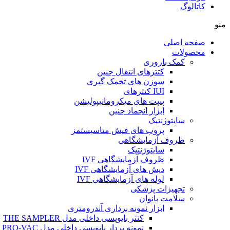
کاتالوگ
منو
صفحه اصلی
محصولات
کمک باروری
کتترهای انتقال جنین
سوزن های تخمک گیری
IUI کتترهای
پیپت های میکرومانیپولیشن
ابزار انجماد جنین
سایتوژنتیک
پروب های فیش متاسیستمز
ظروف آزمایشگاهی
سایتوژنتیک
ظروف آزمایشگاهی IVF
دیش های آزمایشگاهی IVF
لوله های آزمایشگاهی IVF
تجهیزات پزشکی
سلامت بانوان
ابزار نمونه برداری آندرومتری
کتتر بایوپسی داخلی مدل THE SAMPLER
نمونه بردار بایوپسی داخلی مدل PRO-VAC