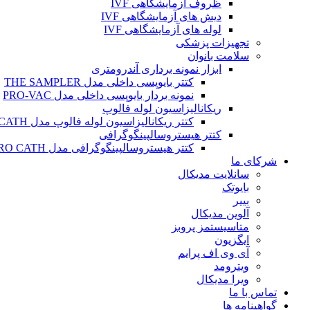
ظروف آزمایشگاهی IVF
دیش های آزمایشگاهی IVF
لوله های آزمایشگاهی IVF
تجهیزات پزشکی
سلامت بانوان
ابزار نمونه برداری آندرومتری
کتتر بایوپسی داخلی مدل THE SAMPLER
نمونه بردار بایوپسی داخلی مدل PRO-VAC
ریکانالیزاسیون لوله فالوپ
کتتر ریکانالیزاسیون لوله فالوپ مدل SALPINX CATH
کتتر هیستروسالپینگوگرافی
کتتر هیستروسالپینگوگرافی مدل HYSTERO CATH
شرکای ما
سانلایت مدیکال
بایوتک
بییر
آلوین مدیکال
متاسیستمز پروبز
ایگزیون
آی وی اف پرایم
ویترومد
ویرا مدیکال
تماس با ما
گواهینامه ها