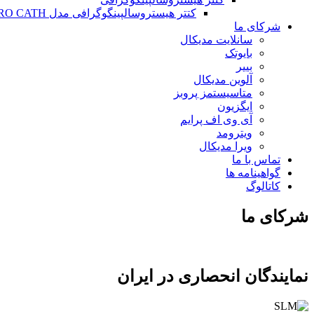
کتتر هیستروسالپینگوگرافی مدل HYSTERO CATH
شرکای ما
سانلایت مدیکال
بایوتک
بییر
آلوین مدیکال
متاسیستمز پروبز
ایگزیون
آی وی اف پرایم
ویترومد
ویرا مدیکال
تماس با ما
گواهینامه ها
کاتالوگ
شرکای ما
نمایندگان انحصاری در ایران