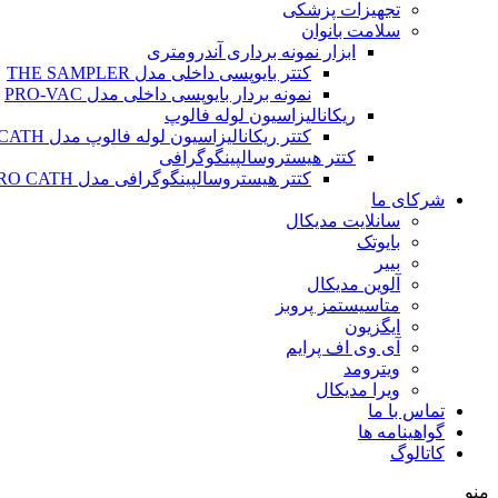
تجهیزات پزشکی
سلامت بانوان
ابزار نمونه برداری آندرومتری
کتتر بایوپسی داخلی مدل THE SAMPLER
نمونه بردار بایوپسی داخلی مدل PRO-VAC
ریکانالیزاسیون لوله فالوپ
کتتر ریکانالیزاسیون لوله فالوپ مدل SALPINX CATH
کتتر هیستروسالپینگوگرافی
کتتر هیستروسالپینگوگرافی مدل HYSTERO CATH
شرکای ما
سانلایت مدیکال
بایوتک
بییر
آلوین مدیکال
متاسیستمز پروبز
ایگزیون
آی وی اف پرایم
ویترومد
ویرا مدیکال
تماس با ما
گواهینامه ها
کاتالوگ
منو