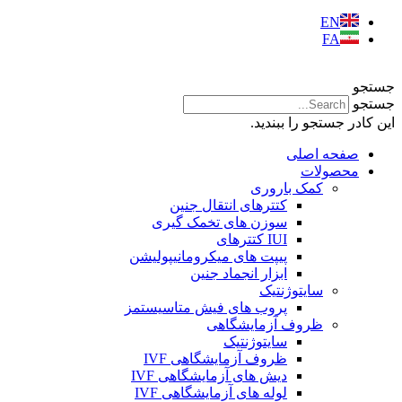
EN
FA
جستجو
جستجو
این کادر جستجو را ببندید.
صفحه اصلی
محصولات
کمک باروری
کتترهای انتقال جنین
سوزن های تخمک گیری
IUI کتترهای
پیپت های میکرومانیپولیشن
ابزار انجماد جنین
سایتوژنتیک
پروب های فیش متاسیستمز
ظروف آزمایشگاهی
سایتوژنتیک
ظروف آزمایشگاهی IVF
دیش های آزمایشگاهی IVF
لوله های آزمایشگاهی IVF