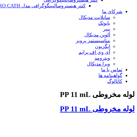
کتتر هیستروسالپینگوگرافی مدل HYSTERO CATH
شرکای ما
سانلایت مدیکال
بایوتک
بییر
آلوین مدیکال
متاسیستمز پروبز
ایگزیون
آی وی اف پرایم
ویترومد
ویرا مدیکال
تماس با ما
گواهینامه ها
کاتالوگ
لوله مخروطی PP 11 mL
لوله مخروطی PP 11 mL