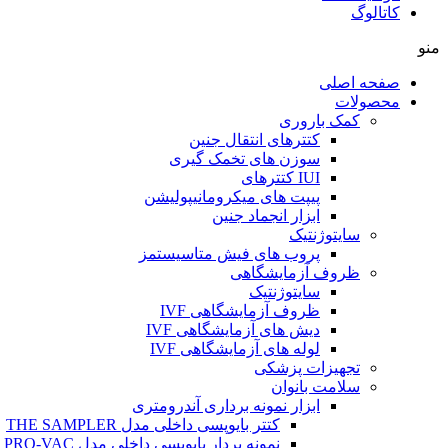
کاتالوگ
منو
صفحه اصلی
محصولات
کمک باروری
کتترهای انتقال جنین
سوزن های تخمک گیری
IUI کتترهای
پیپت های میکرومانیپولیشن
ابزار انجماد جنین
سایتوژنتیک
پروب های فیش متاسیستمز
ظروف آزمایشگاهی
سایتوژنتیک
ظروف آزمایشگاهی IVF
دیش های آزمایشگاهی IVF
لوله های آزمایشگاهی IVF
تجهیزات پزشکی
سلامت بانوان
ابزار نمونه برداری آندرومتری
کتتر بایوپسی داخلی مدل THE SAMPLER
نمونه بردار بایوپسی داخلی مدل PRO-VAC