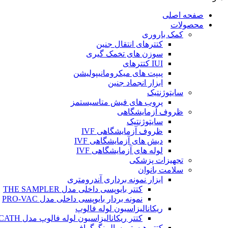
صفحه اصلی
محصولات
کمک باروری
کتترهای انتقال جنین
سوزن های تخمک گیری
IUI کتترهای
پیپت های میکرومانیپولیشن
ابزار انجماد جنین
سایتوژنتیک
پروب های فیش متاسیستمز
ظروف آزمایشگاهی
سایتوژنتیک
ظروف آزمایشگاهی IVF
دیش های آزمایشگاهی IVF
لوله های آزمایشگاهی IVF
تجهیزات پزشکی
سلامت بانوان
ابزار نمونه برداری آندرومتری
کتتر بایوپسی داخلی مدل THE SAMPLER
نمونه بردار بایوپسی داخلی مدل PRO-VAC
ریکانالیزاسیون لوله فالوپ
کتتر ریکانالیزاسیون لوله فالوپ مدل SALPINX CATH
کتتر هیستروسالپینگوگرافی