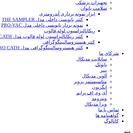
تجهیزات پزشکی
سلامت بانوان
ابزار نمونه برداری آندرومتری
کتتر بایوپسی داخلی مدل THE SAMPLER
نمونه بردار بایوپسی داخلی مدل PRO-VAC
ریکانالیزاسیون لوله فالوپ
کتتر ریکانالیزاسیون لوله فالوپ مدل SALPINX CATH
کتتر هیستروسالپینگوگرافی
کتتر هیستروسالپینگوگرافی مدل HYSTERO CATH
شرکای ما
سانلایت مدیکال
بایوتک
بییر
آلوین مدیکال
متاسیستمز پروبز
ایگزیون
آی وی اف پرایم
ویترومد
ویرا مدیکال
تماس با ما
گواهینامه ها
کاتالوگ
منو