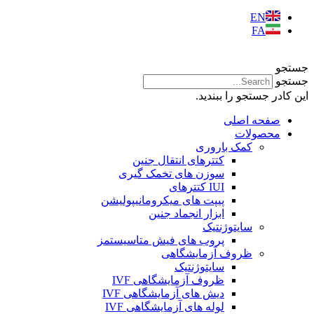
EN
FA
جستجو
جستجو
این کادر جستجو را ببندید.
صفحه اصلی
محصولات
کمک باروری
کتترهای انتقال جنین
سوزن های تخمک گیری
IUI کتترهای
پیپت های میکرومانیپولیشن
ابزار انجماد جنین
سایتوژنتیک
پروب های فیش متاسیستمز
ظروف آزمایشگاهی
سایتوژنتیک
ظروف آزمایشگاهی IVF
دیش های آزمایشگاهی IVF
لوله های آزمایشگاهی IVF