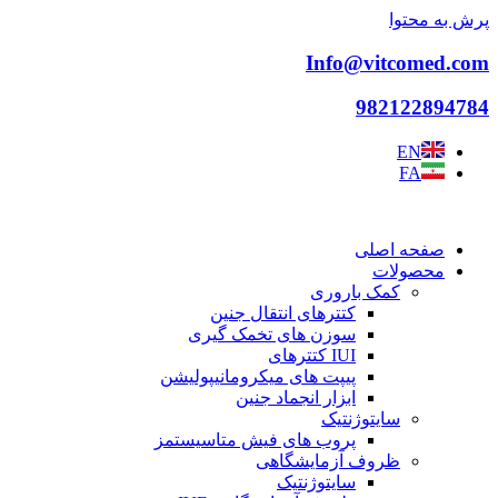
پرش به محتوا
Info@vitcomed.com
982122894784
EN
FA
صفحه اصلی
محصولات
کمک باروری
کتترهای انتقال جنین
سوزن های تخمک گیری
IUI کتترهای
پیپت های میکرومانیپولیشن
ابزار انجماد جنین
سایتوژنتیک
پروب های فیش متاسیستمز
ظروف آزمایشگاهی
سایتوژنتیک