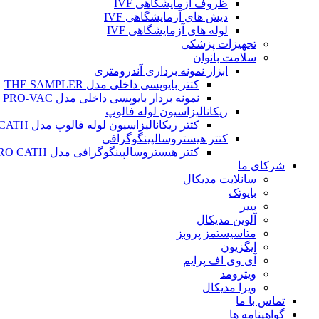
ظروف آزمایشگاهی IVF
دیش های آزمایشگاهی IVF
لوله های آزمایشگاهی IVF
تجهیزات پزشکی
سلامت بانوان
ابزار نمونه برداری آندرومتری
کتتر بایوپسی داخلی مدل THE SAMPLER
نمونه بردار بایوپسی داخلی مدل PRO-VAC
ریکانالیزاسیون لوله فالوپ
کتتر ریکانالیزاسیون لوله فالوپ مدل SALPINX CATH
کتتر هیستروسالپینگوگرافی
کتتر هیستروسالپینگوگرافی مدل HYSTERO CATH
شرکای ما
سانلایت مدیکال
بایوتک
بییر
آلوین مدیکال
متاسیستمز پروبز
ایگزیون
آی وی اف پرایم
ویترومد
ویرا مدیکال
تماس با ما
گواهینامه ها