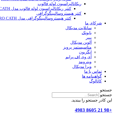
ریکانالیزاسیون لوله فالوپ
کتتر ریکانالیزاسیون لوله فالوپ مدل SALPINX CATH
کتتر هیستروسالپینگوگرافی
کتتر هیستروسالپینگوگرافی مدل HYSTERO CATH
شرکای ما
سانلایت مدیکال
بایوتک
بییر
آلوین مدیکال
متاسیستمز پروبز
ایگزیون
آی وی اف پرایم
ویترومد
ویرا مدیکال
تماس با ما
گواهینامه ها
کاتالوگ
جستجو
جستجو
این کادر جستجو را ببندید.
+98 21 8605 4983