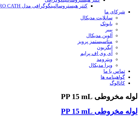
کتتر هیستروسالپینگوگرافی مدل HYSTERO CATH
شرکای ما
سانلایت مدیکال
بایوتک
بییر
آلوین مدیکال
متاسیستمز پروبز
ایگزیون
آی وی اف پرایم
ویترومد
ویرا مدیکال
تماس با ما
گواهینامه ها
کاتالوگ
لوله مخروطی PP 15 mL
لوله مخروطی PP 15 mL