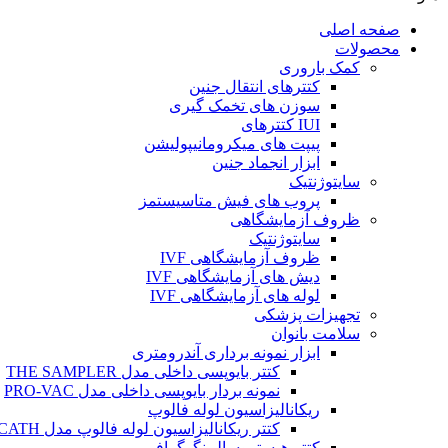
صفحه اصلی
محصولات
کمک باروری
کتترهای انتقال جنین
سوزن های تخمک گیری
IUI کتترهای
پیپت های میکرومانیپولیشن
ابزار انجماد جنین
سایتوژنتیک
پروب های فیش متاسیستمز
ظروف آزمایشگاهی
سایتوژنتیک
ظروف آزمایشگاهی IVF
دیش های آزمایشگاهی IVF
لوله های آزمایشگاهی IVF
تجهیزات پزشکی
سلامت بانوان
ابزار نمونه برداری آندرومتری
کتتر بایوپسی داخلی مدل THE SAMPLER
نمونه بردار بایوپسی داخلی مدل PRO-VAC
ریکانالیزاسیون لوله فالوپ
کتتر ریکانالیزاسیون لوله فالوپ مدل SALPINX CATH
کتتر هیستروسالپینگوگرافی