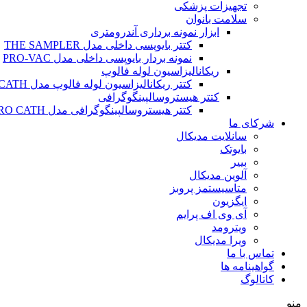
تجهیزات پزشکی
سلامت بانوان
ابزار نمونه برداری آندرومتری
کتتر بایوپسی داخلی مدل THE SAMPLER
نمونه بردار بایوپسی داخلی مدل PRO-VAC
ریکانالیزاسیون لوله فالوپ
کتتر ریکانالیزاسیون لوله فالوپ مدل SALPINX CATH
کتتر هیستروسالپینگوگرافی
کتتر هیستروسالپینگوگرافی مدل HYSTERO CATH
شرکای ما
سانلایت مدیکال
بایوتک
بییر
آلوین مدیکال
متاسیستمز پروبز
ایگزیون
آی وی اف پرایم
ویترومد
ویرا مدیکال
تماس با ما
گواهینامه ها
کاتالوگ
منو