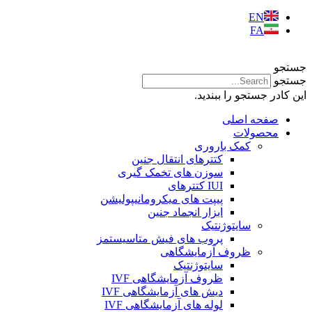
EN
FA
جستجو
جستجو
این کادر جستجو را ببندید.
صفحه اصلی
محصولات
کمک باروری
کتترهای انتقال جنین
سوزن های تخمک گیری
IUI کتترهای
پیپت های میکرومانیپولیشن
ابزار انجماد جنین
سایتوژنتیک
پروب های فیش متاسیستمز
ظروف آزمایشگاهی
سایتوژنتیک
ظروف آزمایشگاهی IVF
دیش های آزمایشگاهی IVF
لوله های آزمایشگاهی IVF