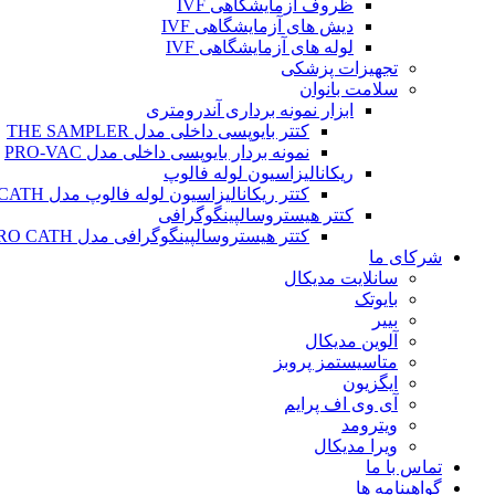
ظروف آزمایشگاهی IVF
دیش های آزمایشگاهی IVF
لوله های آزمایشگاهی IVF
تجهیزات پزشکی
سلامت بانوان
ابزار نمونه برداری آندرومتری
کتتر بایوپسی داخلی مدل THE SAMPLER
نمونه بردار بایوپسی داخلی مدل PRO-VAC
ریکانالیزاسیون لوله فالوپ
کتتر ریکانالیزاسیون لوله فالوپ مدل SALPINX CATH
کتتر هیستروسالپینگوگرافی
کتتر هیستروسالپینگوگرافی مدل HYSTERO CATH
شرکای ما
سانلایت مدیکال
بایوتک
بییر
آلوین مدیکال
متاسیستمز پروبز
ایگزیون
آی وی اف پرایم
ویترومد
ویرا مدیکال
تماس با ما
گواهینامه ها