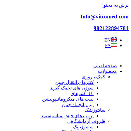
پرش به محتوا
Info@vitcomed.com
982122894784
EN
FA
صفحه اصلی
محصولات
کمک باروری
کتترهای انتقال جنین
سوزن های تخمک گیری
IUI کتترهای
پیپت های میکرومانیپولیشن
ابزار انجماد جنین
سایتوژنتیک
پروب های فیش متاسیستمز
ظروف آزمایشگاهی
سایتوژنتیک