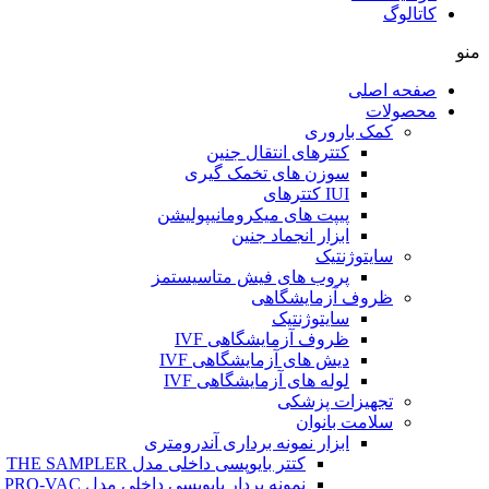
کاتالوگ
منو
صفحه اصلی
محصولات
کمک باروری
کتترهای انتقال جنین
سوزن های تخمک گیری
IUI کتترهای
پیپت های میکرومانیپولیشن
ابزار انجماد جنین
سایتوژنتیک
پروب های فیش متاسیستمز
ظروف آزمایشگاهی
سایتوژنتیک
ظروف آزمایشگاهی IVF
دیش های آزمایشگاهی IVF
لوله های آزمایشگاهی IVF
تجهیزات پزشکی
سلامت بانوان
ابزار نمونه برداری آندرومتری
کتتر بایوپسی داخلی مدل THE SAMPLER
نمونه بردار بایوپسی داخلی مدل PRO-VAC