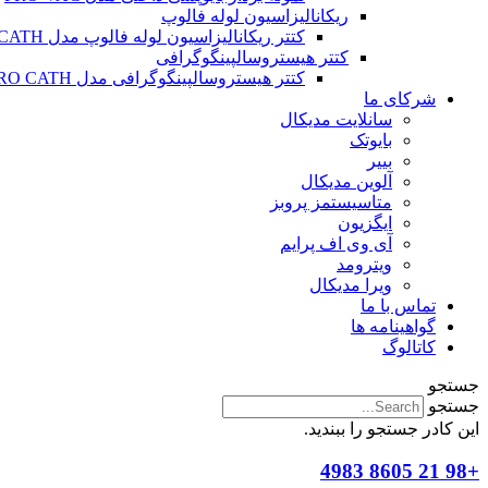
ریکانالیزاسیون لوله فالوپ
کتتر ریکانالیزاسیون لوله فالوپ مدل SALPINX CATH
کتتر هیستروسالپینگوگرافی
کتتر هیستروسالپینگوگرافی مدل HYSTERO CATH
شرکای ما
سانلایت مدیکال
بایوتک
بییر
آلوین مدیکال
متاسیستمز پروبز
ایگزیون
آی وی اف پرایم
ویترومد
ویرا مدیکال
تماس با ما
گواهینامه ها
کاتالوگ
جستجو
جستجو
این کادر جستجو را ببندید.
+98 21 8605 4983