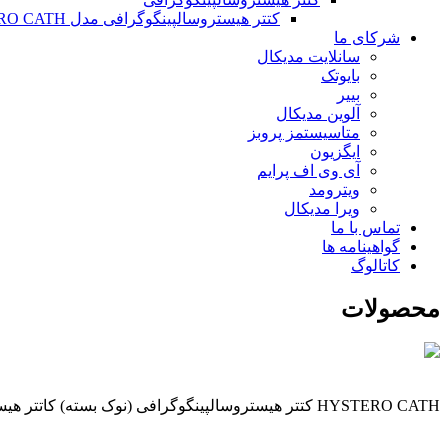
کتتر هیستروسالپینگوگرافی مدل HYSTERO CATH
شرکای ما
سانلایت مدیکال
بایوتک
بییر
آلوین مدیکال
متاسیستمز پروبز
ایگزیون
آی وی اف پرایم
ویترومد
ویرا مدیکال
تماس با ما
گواهینامه ها
کاتالوگ
محصولات
HYSTERO CATH کتتر هیستروسالپینگوگرافی (نوک بسته) کاتتر هیستروسالپنگوگرافی مدل HYSTERO CATH (نوک بسته) برای تزریق ماده حاجب به داخل حفره ...