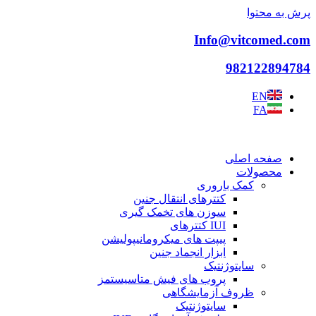
پرش به محتوا
Info@vitcomed.com
982122894784
EN
FA
صفحه اصلی
محصولات
کمک باروری
کتترهای انتقال جنین
سوزن های تخمک گیری
IUI کتترهای
پیپت های میکرومانیپولیشن
ابزار انجماد جنین
سایتوژنتیک
پروب های فیش متاسیستمز
ظروف آزمایشگاهی
سایتوژنتیک