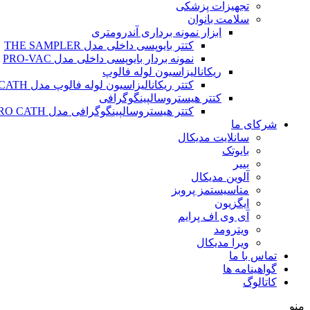
تجهیزات پزشکی
سلامت بانوان
ابزار نمونه برداری آندرومتری
کتتر بایوپسی داخلی مدل THE SAMPLER
نمونه بردار بایوپسی داخلی مدل PRO-VAC
ریکانالیزاسیون لوله فالوپ
کتتر ریکانالیزاسیون لوله فالوپ مدل SALPINX CATH
کتتر هیستروسالپینگوگرافی
کتتر هیستروسالپینگوگرافی مدل HYSTERO CATH
شرکای ما
سانلایت مدیکال
بایوتک
بییر
آلوین مدیکال
متاسیستمز پروبز
ایگزیون
آی وی اف پرایم
ویترومد
ویرا مدیکال
تماس با ما
گواهینامه ها
کاتالوگ
منو