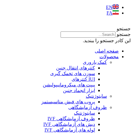
EN
FA
جستجو
جستجو
این کادر جستجو را ببندید.
صفحه اصلی
محصولات
کمک باروری
کتترهای انتقال جنین
سوزن های تخمک گیری
IUI کتترهای
پیپت های میکرومانیپولیشن
ابزار انجماد جنین
سایتوژنتیک
پروب های فیش متاسیستمز
ظروف آزمایشگاهی
سایتوژنتیک
ظروف آزمایشگاهی IVF
دیش های آزمایشگاهی IVF
لوله های آزمایشگاهی IVF