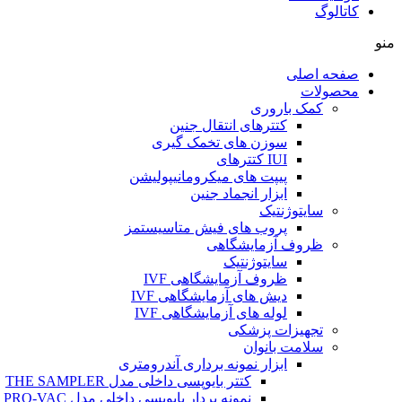
کاتالوگ
منو
صفحه اصلی
محصولات
کمک باروری
کتترهای انتقال جنین
سوزن های تخمک گیری
IUI کتترهای
پیپت های میکرومانیپولیشن
ابزار انجماد جنین
سایتوژنتیک
پروب های فیش متاسیستمز
ظروف آزمایشگاهی
سایتوژنتیک
ظروف آزمایشگاهی IVF
دیش های آزمایشگاهی IVF
لوله های آزمایشگاهی IVF
تجهیزات پزشکی
سلامت بانوان
ابزار نمونه برداری آندرومتری
کتتر بایوپسی داخلی مدل THE SAMPLER
نمونه بردار بایوپسی داخلی مدل PRO-VAC