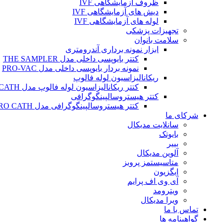
ظروف آزمایشگاهی IVF
دیش های آزمایشگاهی IVF
لوله های آزمایشگاهی IVF
تجهیزات پزشکی
سلامت بانوان
ابزار نمونه برداری آندرومتری
کتتر بایوپسی داخلی مدل THE SAMPLER
نمونه بردار بایوپسی داخلی مدل PRO-VAC
ریکانالیزاسیون لوله فالوپ
کتتر ریکانالیزاسیون لوله فالوپ مدل SALPINX CATH
کتتر هیستروسالپینگوگرافی
کتتر هیستروسالپینگوگرافی مدل HYSTERO CATH
شرکای ما
سانلایت مدیکال
بایوتک
بییر
آلوین مدیکال
متاسیستمز پروبز
ایگزیون
آی وی اف پرایم
ویترومد
ویرا مدیکال
تماس با ما
گواهینامه ها