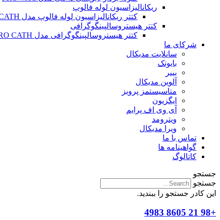
ریکانالیزاسیون لوله فالوپ
کتتر ریکانالیزاسیون لوله فالوپ مدل SALPINX CATH
کتتر هیستروسالپینگوگرافی
کتتر هیستروسالپینگوگرافی مدل HYSTERO CATH
شرکای ما
سانلایت مدیکال
بایوتک
بییر
آلوین مدیکال
متاسیستمز پروبز
ایگزیون
آی وی اف پرایم
ویترومد
ویرا مدیکال
تماس با ما
گواهینامه ها
کاتالوگ
جستجو
جستجو
این کادر جستجو را ببندید.
+98 21 8605 4983