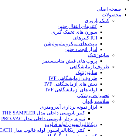
صفحه اصلی
محصولات
کمک باروری
کتترهای انتقال جنین
سوزن های تخمک گیری
IUI کتترهای
پیپت های میکرومانیپولیشن
ابزار انجماد جنین
سایتوژنتیک
پروب های فیش متاسیستمز
ظروف آزمایشگاهی
سایتوژنتیک
ظروف آزمایشگاهی IVF
دیش های آزمایشگاهی IVF
لوله های آزمایشگاهی IVF
تجهیزات پزشکی
سلامت بانوان
ابزار نمونه برداری آندرومتری
کتتر بایوپسی داخلی مدل THE SAMPLER
نمونه بردار بایوپسی داخلی مدل PRO-VAC
ریکانالیزاسیون لوله فالوپ
کتتر ریکانالیزاسیون لوله فالوپ مدل SALPINX CATH
کتتر هیستروسالپینگوگرافی