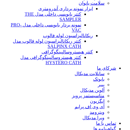
سلامت بانوان
ابزار نمونه برداری آندرومتری
کتتر بایوپسی داخلی مدل THE
SAMPLER
نمونه بردار بایوپسی داخلی مدل PRO-
VAC
ریکانالیزاسیون لوله فالوپ
کتتر ریکانالیزاسیون لوله فالوپ مدل
SALPINX CATH
کتتر هیستروسالپینگوگرافی
کتتر هیستروسالپینگوگرافی مدل
HYSTERO CATH
شرکای ما
سانلایت مدیکال
بایوتک
بییر
آلوین مدیکال
متاسیستمز پروبز
ایگزیون
آی وی اف پرایم
ویترومد
ویرا مدیکال
تماس با ما
گواهینامه ها