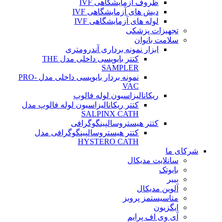
ظروف آزمایشگاهی IVF
دیش های آزمایشگاهی IVF
لوله های آزمایشگاهی IVF
تجهیزات پزشکی
سلامت بانوان
ابزار نمونه برداری آندرومتری
کتتر بایوپسی داخلی مدل THE
SAMPLER
نمونه بردار بایوپسی داخلی مدل PRO-
VAC
ریکانالیزاسیون لوله فالوپ
کتتر ریکانالیزاسیون لوله فالوپ مدل
SALPINX CATH
کتتر هیستروسالپینگوگرافی
کتتر هیستروسالپینگوگرافی مدل
HYSTERO CATH
شرکای ما
سانلایت مدیکال
بایوتک
بییر
آلوین مدیکال
متاسیستمز پروبز
ایگزیون
آی وی اف پرایم