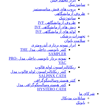
ابزار انجماد جنین
سایتوژنتیک
پروب های فیش متاسیستمز
ظروف آزمایشگاهی
سایتوژنتیک
ظروف آزمایشگاهی IVF
دیش های آزمایشگاهی IVF
لوله های آزمایشگاهی IVF
تجهیزات پزشکی
سلامت بانوان
ابزار نمونه برداری آندرومتری
کتتر بایوپسی داخلی مدل THE
SAMPLER
نمونه بردار بایوپسی داخلی مدل PRO-
VAC
ریکانالیزاسیون لوله فالوپ
کتتر ریکانالیزاسیون لوله فالوپ مدل
SALPINX CATH
کتتر هیستروسالپینگوگرافی
کتتر هیستروسالپینگوگرافی مدل
HYSTERO CATH
شرکای ما
سانلایت مدیکال
بایوتک