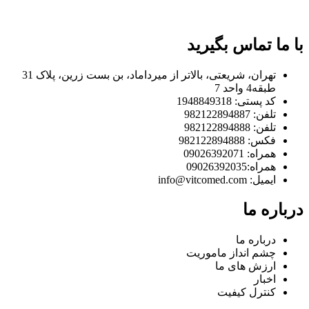
با ما تماس بگیرید
تهران، شریعتی، بالاتر از میرداماد، بن بست زرین، پلاک 31
طبقه4 واحد 7
کد پستی: 1948849318
تلفن: 982122894887
تلفن: 982122894888
فکس: 982122894888
همراه: 09026392071
همراه:09026392035
ایمیل: info@vitcomed.com
درباره ما
درباره ما
چشم انداز ماموریت
ارزش های ما
اخبار
کنترل کیفیت