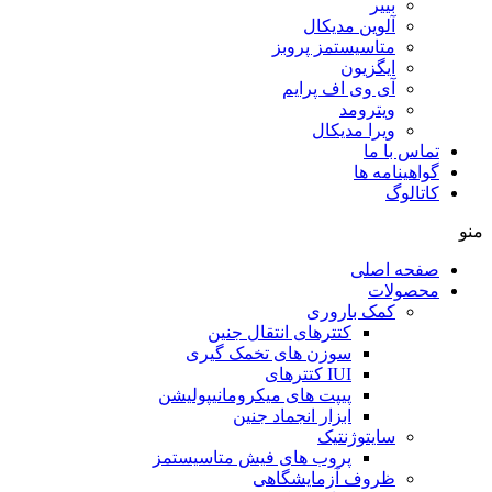
بییر
آلوین مدیکال
متاسیستمز پروبز
ایگزیون
آی وی اف پرایم
ویترومد
ویرا مدیکال
تماس با ما
گواهینامه ها
کاتالوگ
منو
صفحه اصلی
محصولات
کمک باروری
کتترهای انتقال جنین
سوزن های تخمک گیری
IUI کتترهای
پیپت های میکرومانیپولیشن
ابزار انجماد جنین
سایتوژنتیک
پروب های فیش متاسیستمز
ظروف آزمایشگاهی