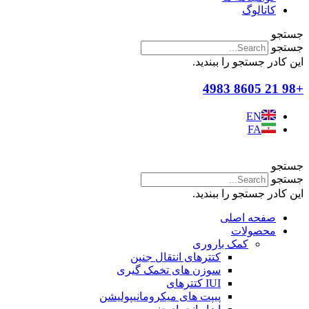
کاتالوگ
جستجو
جستجو
این کادر جستجو را ببندید.
+98 21 8605 4983
EN
FA
جستجو
جستجو
این کادر جستجو را ببندید.
صفحه اصلی
محصولات
کمک باروری
کتترهای انتقال جنین
سوزن های تخمک گیری
IUI کتترهای
پیپت های میکرومانیپولیشن