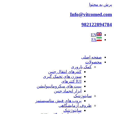
پرش به محتوا
Info@vitcomed.com
982122894784
EN
FA
صفحه اصلی
محصولات
کمک باروری
کتترهای انتقال جنین
سوزن های تخمک گیری
IUI کتترهای
پیپت های میکرومانیپولیشن
ابزار انجماد جنین
سایتوژنتیک
پروب های فیش متاسیستمز
ظروف آزمایشگاهی
سایتوژنتیک