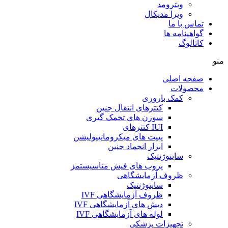
ویترومد
ویرا مدیکال
تماس با ما
گواهینامه ها
کاتالوگ
منو
صفحه اصلی
محصولات
کمک باروری
کتترهای انتقال جنین
سوزن های تخمک گیری
IUI کتترهای
پیپت های میکرومانیپولیشن
ابزار انجماد جنین
سایتوژنتیک
پروب های فیش متاسیستمز
ظروف آزمایشگاهی
سایتوژنتیک
ظروف آزمایشگاهی IVF
دیش های آزمایشگاهی IVF
لوله های آزمایشگاهی IVF
تجهیزات پزشکی