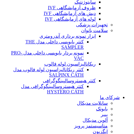
سایتوژنتیک
ظروف آزمایشگاهی IVF
دیش های آزمایشگاهی IVF
لوله های آزمایشگاهی IVF
تجهیزات پزشکی
سلامت بانوان
ابزار نمونه برداری آندرومتری
کتتر بایوپسی داخلی مدل THE
SAMPLER
نمونه بردار بایوپسی داخلی مدل PRO-
VAC
ریکانالیزاسیون لوله فالوپ
کتتر ریکانالیزاسیون لوله فالوپ مدل
SALPINX CATH
کتتر هیستروسالپینگوگرافی
کتتر هیستروسالپینگوگرافی مدل
HYSTERO CATH
شرکای ما
سانلایت مدیکال
بایوتک
بییر
آلوین مدیکال
متاسیستمز پروبز
ایگزیون