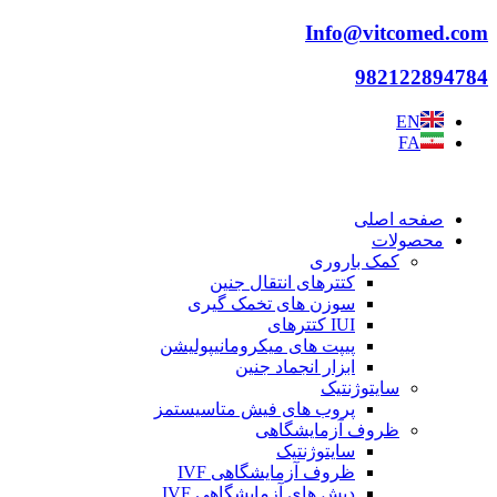
پرش
Info@vitcomed.com
به
محتوا
982122894784
EN
FA
صفحه اصلی
محصولات
کمک باروری
کتترهای انتقال جنین
سوزن های تخمک گیری
IUI کتترهای
پیپت های میکرومانیپولیشن
ابزار انجماد جنین
سایتوژنتیک
پروب های فیش متاسیستمز
ظروف آزمایشگاهی
سایتوژنتیک
ظروف آزمایشگاهی IVF
دیش های آزمایشگاهی IVF