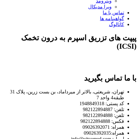
ویترومد
ویرا مدیکال
تماس با ما
گواهینامه ها
کاتالوگ
پیپت های تزریق اسپرم به درون تخمک
(ICSI)
با ما تماس بگیرید
تهران، شریعتی، بالاتر از میرداماد، بن بست زرین، پلاک 31
طبقه4 واحد 7
کد پستی: 1948849318
تلفن: 982122894887
تلفن: 982122894888
فکس: 982122894888
همراه: 09026392071
همراه:09026392035
ایمیل: info@vitcomed.com