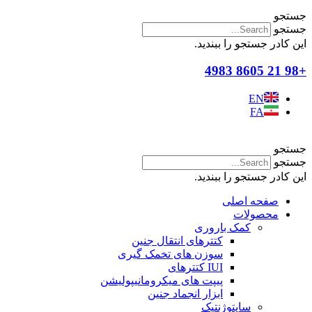
جستجو
جستجو
این کادر جستجو را ببندید.
+98 21 8605 4983
EN
FA
جستجو
جستجو
این کادر جستجو را ببندید.
صفحه اصلی
محصولات
کمک باروری
کتترهای انتقال جنین
سوزن های تخمک گیری
IUI کتترهای
پیپت های میکرومانیپولیشن
ابزار انجماد جنین
سایتوژنتیک