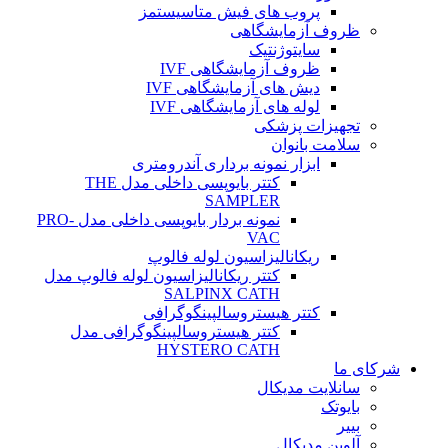
پروب های فیش متاسیستمز
ظروف آزمایشگاهی
سایتوژنتیک
ظروف آزمایشگاهی IVF
دیش های آزمایشگاهی IVF
لوله های آزمایشگاهی IVF
تجهیزات پزشکی
سلامت بانوان
ابزار نمونه برداری آندرومتری
کتتر بایوپسی داخلی مدل THE
SAMPLER
نمونه بردار بایوپسی داخلی مدل PRO-
VAC
ریکانالیزاسیون لوله فالوپ
کتتر ریکانالیزاسیون لوله فالوپ مدل
SALPINX CATH
کتتر هیستروسالپینگوگرافی
کتتر هیستروسالپینگوگرافی مدل
HYSTERO CATH
شرکای ما
سانلایت مدیکال
بایوتک
بییر
آلوین مدیکال