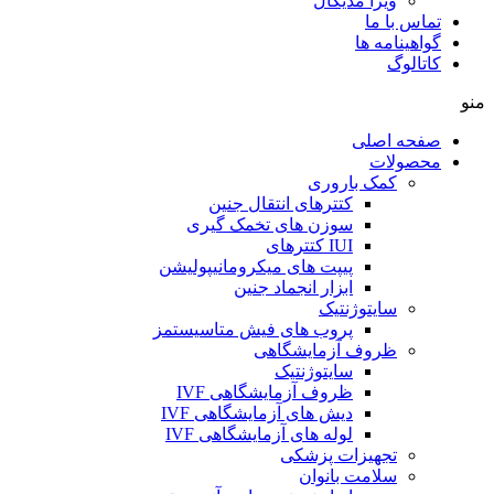
ویرا مدیکال
تماس با ما
گواهینامه ها
کاتالوگ
منو
صفحه اصلی
محصولات
کمک باروری
کتترهای انتقال جنین
سوزن های تخمک گیری
IUI کتترهای
پیپت های میکرومانیپولیشن
ابزار انجماد جنین
سایتوژنتیک
پروب های فیش متاسیستمز
ظروف آزمایشگاهی
سایتوژنتیک
ظروف آزمایشگاهی IVF
دیش های آزمایشگاهی IVF
لوله های آزمایشگاهی IVF
تجهیزات پزشکی
سلامت بانوان