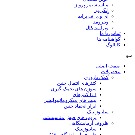
متاسیستمز پروبز
ایگزیون
آی وی اف پرایم
ویترومد
ویرا مدیکال
تماس با ما
گواهینامه ها
کاتالوگ
منو
صفحه اصلی
محصولات
کمک باروری
کتترهای انتقال جنین
سوزن های تخمک گیری
IUI کتترهای
پیپت های میکرومانیپولیشن
ابزار انجماد جنین
سایتوژنتیک
پروب های فیش متاسیستمز
ظروف آزمایشگاهی
سایتوژنتیک
ظروف آزمایشگاهی IVF