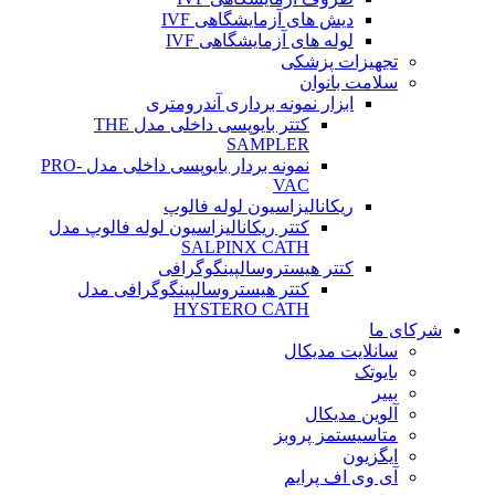
دیش های آزمایشگاهی IVF
لوله های آزمایشگاهی IVF
تجهیزات پزشکی
سلامت بانوان
ابزار نمونه برداری آندرومتری
کتتر بایوپسی داخلی مدل THE
SAMPLER
نمونه بردار بایوپسی داخلی مدل PRO-
VAC
ریکانالیزاسیون لوله فالوپ
کتتر ریکانالیزاسیون لوله فالوپ مدل
SALPINX CATH
کتتر هیستروسالپینگوگرافی
کتتر هیستروسالپینگوگرافی مدل
HYSTERO CATH
شرکای ما
سانلایت مدیکال
بایوتک
بییر
آلوین مدیکال
متاسیستمز پروبز
ایگزیون
آی وی اف پرایم