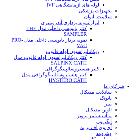
لوله های آزمایشگاهی IVF
تجهیزات پزشکی
سلامت بانوان
ابزار نمونه برداری آندرومتری
کتتر بایوپسی داخلی مدل THE
SAMPLER
نمونه بردار بایوپسی داخلی مدل PRO-
VAC
ریکانالیزاسیون لوله فالوپ
کتتر ریکانالیزاسیون لوله فالوپ مدل
SALPINX CATH
کتتر هیستروسالپینگوگرافی
کتتر هیستروسالپینگوگرافی مدل
HYSTERO CATH
شرکای ما
سانلایت مدیکال
بایوتک
بییر
آلوین مدیکال
متاسیستمز پروبز
ایگزیون
آی وی اف پرایم
ویترومد