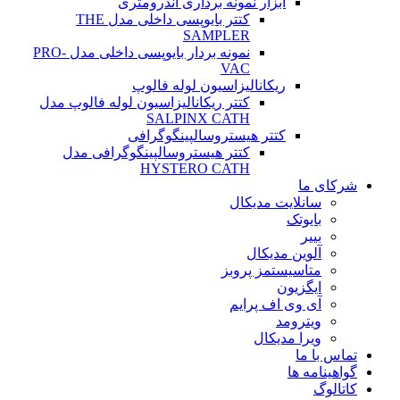
ابزار نمونه برداری آندرومتری
کتتر بایوپسی داخلی مدل THE
SAMPLER
نمونه بردار بایوپسی داخلی مدل PRO-
VAC
ریکانالیزاسیون لوله فالوپ
کتتر ریکانالیزاسیون لوله فالوپ مدل
SALPINX CATH
کتتر هیستروسالپینگوگرافی
کتتر هیستروسالپینگوگرافی مدل
HYSTERO CATH
شرکای ما
سانلایت مدیکال
بایوتک
بییر
آلوین مدیکال
متاسیستمز پروبز
ایگزیون
آی وی اف پرایم
ویترومد
ویرا مدیکال
تماس با ما
گواهینامه ها
کاتالوگ