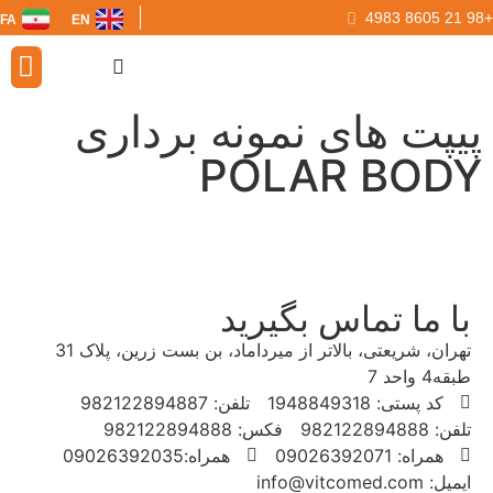
FA
EN
گواهینامه ها
شرکای ما
تماس با ما
صفحه اصلی
پیپت های نمونه برداری
POLAR BODY
با ما تماس بگیرید
تهران، شریعتی، بالاتر از میرداماد، بن بست زرین، پلاک 31
طبقه4 واحد 7
کد پستی: 1948849318
تلفن: 982122894887
تلفن: 982122894888
فکس: 982122894888
همراه: 09026392071
همراه:09026392035
ایمیل: info@vitcomed.com