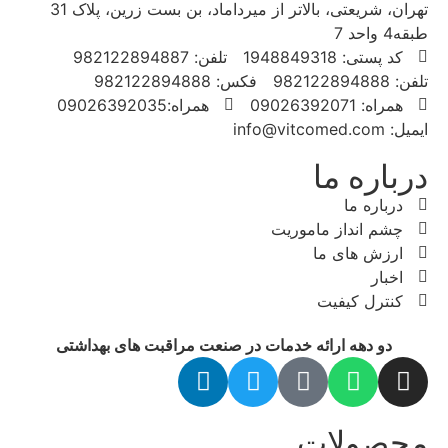
تهران، شریعتی، بالاتر از میرداماد، بن بست زرین، پلاک 31
طبقه4 واحد 7
کد پستی: 1948849318
تلفن: 982122894887
تلفن: 982122894888
فکس: 982122894888
همراه: 09026392071
همراه:09026392035
ایمیل: info@vitcomed.com
درباره ما
درباره ما
چشم انداز ماموریت
ارزش های ما
اخبار
کنترل کیفیت
دو دهه ارائه خدمات در صنعت مراقبت های بهداشتی
محصولات