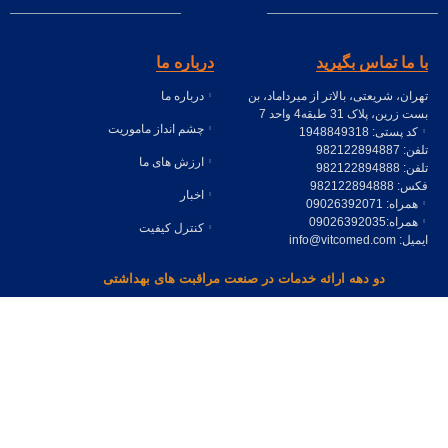
با ما تماس بگیرید
درباره ما
تهران، شریعتی، بالاتر از میرداماد، بن
درباره ما
بست زرین، پلاک 31 طبقه4 واحد 7
چشم انداز ماموریت
کد پستی: 1948849318
تلفن: 982122894887
ارزش های ما
تلفن: 982122894888
فکس: 982122894888
اخبار
همراه: 09026392071
همراه:09026392035
کنترل کیفیت
ایمیل: info@vitcomed.com
دو دهه ارائه خدمات در صنعت مراقبت های بهداشتی
محصولات
لینک های مربوطه
خطوط محصولات
پایداری