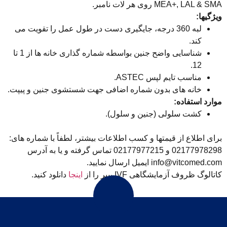
MEA+, LAL & SMA روی هر لات نامبر.
ویژگیها:
لبه 360 درجه، جایگیری دست در طول عمل را تقویت می
کند.
شناسایی واضح جنین بواسطه شماره گذاری خانه ها از 1 تا
12.
مناسب تایم لپس ASTEC.
خانه های بدون شماره اضافی جهت شستشوی جنین و پیپت.
موارد استفاده:
کشت سلولی (جنین و سلول).
برای اطلاع از قیمتها و کسب اطلاعات بیشتر، لطفاً با شماره های:
02177978298 و 02177977215 تماس گرفته و یا به آدرس
info@vitcomed.com ایمیل ارسال نمایید.
کاتالوگ ظروف آزمایشگاهی IVF بییر را از
اینجا
دانلود کنید.