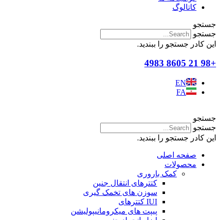
کاتالوگ
جستجو
جستجو
این کادر جستجو را ببندید.
+98 21 8605 4983
EN
FA
جستجو
جستجو
این کادر جستجو را ببندید.
صفحه اصلی
محصولات
کمک باروری
کتترهای انتقال جنین
سوزن های تخمک گیری
IUI کتترهای
پیپت های میکرومانیپولیشن