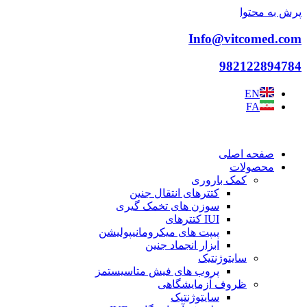
پرش به محتوا
Info@vitcomed.com
982122894784
EN
FA
صفحه اصلی
محصولات
کمک باروری
کتترهای انتقال جنین
سوزن های تخمک گیری
IUI کتترهای
پیپت های میکرومانیپولیشن
ابزار انجماد جنین
سایتوژنتیک
پروب های فیش متاسیستمز
ظروف آزمایشگاهی
سایتوژنتیک