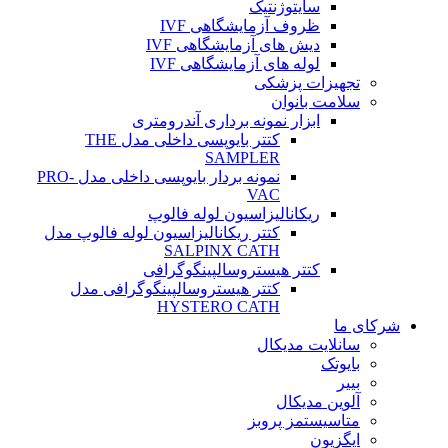
سایتوژنتیک
ظروف آزمایشگاهی IVF
دیش های آزمایشگاهی IVF
لوله های آزمایشگاهی IVF
تجهیزات پزشکی
سلامت بانوان
ابزار نمونه برداری آندرومتری
کتتر بایوپسی داخلی مدل THE
SAMPLER
نمونه بردار بایوپسی داخلی مدل PRO-
VAC
ریکانالیزاسیون لوله فالوپ
کتتر ریکانالیزاسیون لوله فالوپ مدل
SALPINX CATH
کتتر هیستروسالپینگوگرافی
کتتر هیستروسالپینگوگرافی مدل
HYSTERO CATH
شرکای ما
سانلایت مدیکال
بایوتک
بییر
آلوین مدیکال
متاسیستمز پروبز
ایگزیون