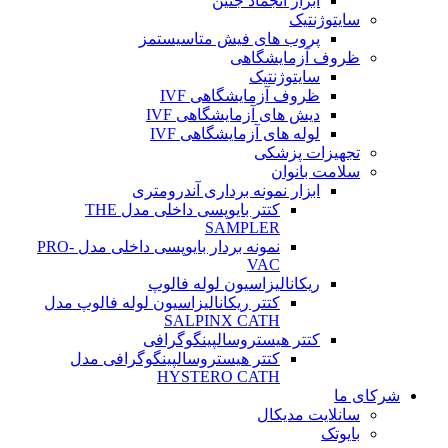
ابزار انجماد جنین
سایتوژنتیک
پروب های فیش متاسیستمز
ظروف آزمایشگاهی
سایتوژنتیک
ظروف آزمایشگاهی IVF
دیش های آزمایشگاهی IVF
لوله های آزمایشگاهی IVF
تجهیزات پزشکی
سلامت بانوان
ابزار نمونه برداری آندرومتری
کتتر بایوپسی داخلی مدل THE
SAMPLER
نمونه بردار بایوپسی داخلی مدل PRO-
VAC
ریکانالیزاسیون لوله فالوپ
کتتر ریکانالیزاسیون لوله فالوپ مدل
SALPINX CATH
کتتر هیستروسالپینگوگرافی
کتتر هیستروسالپینگوگرافی مدل
HYSTERO CATH
شرکای ما
سانلایت مدیکال
بایوتک