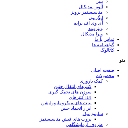
بییر
آلوین مدیکال
متاسیستمز پروبز
ایگزیون
آی وی اف پرایم
ویترومد
ویرا مدیکال
تماس با ما
گواهینامه ها
کاتالوگ
منو
صفحه اصلی
محصولات
کمک باروری
کتترهای انتقال جنین
سوزن های تخمک گیری
IUI کتترهای
پیپت های میکرومانیپولیشن
ابزار انجماد جنین
سایتوژنتیک
پروب های فیش متاسیستمز
ظروف آزمایشگاهی