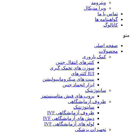
ویترومد
ویرا مدیکال
تماس با ما
گواهینامه ها
کاتالوگ
منو
صفحه اصلی
محصولات
کمک باروری
کتترهای انتقال جنین
سوزن های تخمک گیری
IUI کتترهای
پیپت های میکرومانیپولیشن
ابزار انجماد جنین
سایتوژنتیک
پروب های فیش متاسیستمز
ظروف آزمایشگاهی
سایتوژنتیک
ظروف آزمایشگاهی IVF
دیش های آزمایشگاهی IVF
لوله های آزمایشگاهی IVF
تجهیزات پزشکی