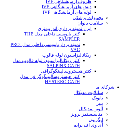
ظروف آزمایشگاهی IVF
دیش های آزمایشگاهی IVF
لوله های آزمایشگاهی IVF
تجهیزات پزشکی
سلامت بانوان
ابزار نمونه برداری آندرومتری
کتتر بایوپسی داخلی مدل THE
SAMPLER
نمونه بردار بایوپسی داخلی مدل PRO-
VAC
ریکانالیزاسیون لوله فالوپ
کتتر ریکانالیزاسیون لوله فالوپ مدل
SALPINX CATH
کتتر هیستروسالپینگوگرافی
کتتر هیستروسالپینگوگرافی مدل
HYSTERO CATH
شرکای ما
سانلایت مدیکال
بایوتک
بییر
آلوین مدیکال
متاسیستمز پروبز
ایگزیون
آی وی اف پرایم