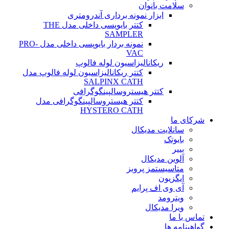
سلامت بانوان
ابزار نمونه برداری آندرومتری
کتتر بایوپسی داخلی مدل THE
SAMPLER
نمونه بردار بایوپسی داخلی مدل PRO-
VAC
ریکانالیزاسیون لوله فالوپ
کتتر ریکانالیزاسیون لوله فالوپ مدل
SALPINX CATH
کتتر هیستروسالپینگوگرافی
کتتر هیستروسالپینگوگرافی مدل
HYSTERO CATH
شرکای ما
سانلایت مدیکال
بایوتک
بییر
آلوین مدیکال
متاسیستمز پروبز
ایگزیون
آی وی اف پرایم
ویترومد
ویرا مدیکال
تماس با ما
گواهینامه ها