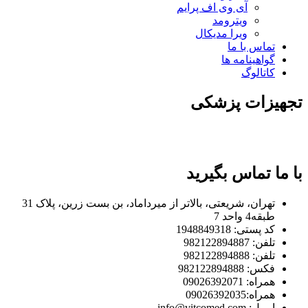
آی وی اف پرایم
ویترومد
ویرا مدیکال
تماس با ما
گواهینامه ها
کاتالوگ
تجهیزات پزشکی
با ما تماس بگیرید
تهران، شریعتی، بالاتر از میرداماد، بن بست زرین، پلاک 31
طبقه4 واحد 7
کد پستی: 1948849318
تلفن: 982122894887
تلفن: 982122894888
فکس: 982122894888
همراه: 09026392071
همراه:09026392035
ایمیل: info@vitcomed.com