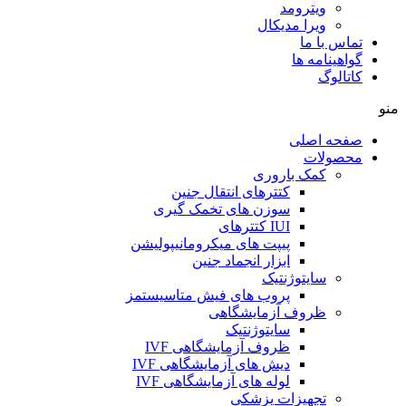
ویترومد
ویرا مدیکال
تماس با ما
گواهینامه ها
کاتالوگ
منو
صفحه اصلی
محصولات
کمک باروری
کتترهای انتقال جنین
سوزن های تخمک گیری
IUI کتترهای
پیپت های میکرومانیپولیشن
ابزار انجماد جنین
سایتوژنتیک
پروب های فیش متاسیستمز
ظروف آزمایشگاهی
سایتوژنتیک
ظروف آزمایشگاهی IVF
دیش های آزمایشگاهی IVF
لوله های آزمایشگاهی IVF
تجهیزات پزشکی