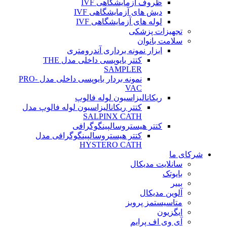
ظروف آزمایشگاهی IVF
دیش های آزمایشگاهی IVF
لوله های آزمایشگاهی IVF
تجهیزات پزشکی
سلامت بانوان
ابزار نمونه برداری آندرومتری
کتتر بایوپسی داخلی مدل THE
SAMPLER
نمونه بردار بایوپسی داخلی مدل PRO-
VAC
ریکانالیزاسیون لوله فالوپ
کتتر ریکانالیزاسیون لوله فالوپ مدل
SALPINX CATH
کتتر هیستروسالپینگوگرافی
کتتر هیستروسالپینگوگرافی مدل
HYSTERO CATH
شرکای ما
سانلایت مدیکال
بایوتک
بییر
آلوین مدیکال
متاسیستمز پروبز
ایگزیون
آی وی اف پرایم