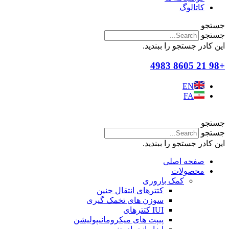
کاتالوگ
جستجو
جستجو
این کادر جستجو را ببندید.
+98 21 8605 4983
EN
FA
جستجو
جستجو
این کادر جستجو را ببندید.
صفحه اصلی
محصولات
کمک باروری
کتترهای انتقال جنین
سوزن های تخمک گیری
IUI کتترهای
پیپت های میکرومانیپولیشن