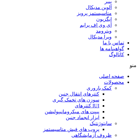
بییر
آلوین مدیکال
متاسیستمز پروبز
ایگزیون
آی وی اف پرایم
ویترومد
ویرا مدیکال
تماس با ما
گواهینامه ها
کاتالوگ
منو
صفحه اصلی
محصولات
کمک باروری
کتترهای انتقال جنین
سوزن های تخمک گیری
IUI کتترهای
پیپت های میکرومانیپولیشن
ابزار انجماد جنین
سایتوژنتیک
پروب های فیش متاسیستمز
ظروف آزمایشگاهی