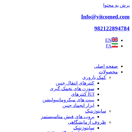
پرش به محتوا
Info@vitcomed.com
982122894784
EN
FA
صفحه اصلی
محصولات
کمک باروری
کتترهای انتقال جنین
سوزن های تخمک گیری
IUI کتترهای
پیپت های میکرومانیپولیشن
ابزار انجماد جنین
سایتوژنتیک
پروب های فیش متاسیستمز
ظروف آزمایشگاهی
سایتوژنتیک