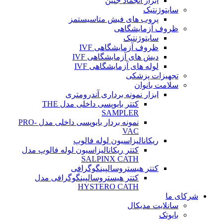
ابزار انجماد جنین
سایتوژنتیک
پروب های فیش متاسیستمز
ظروف آزمایشگاهی
سایتوژنتیک
ظروف آزمایشگاهی IVF
دیش های آزمایشگاهی IVF
لوله های آزمایشگاهی IVF
تجهیزات پزشکی
سلامت بانوان
ابزار نمونه برداری آندرومتری
کتتر بایوپسی داخلی مدل THE
SAMPLER
نمونه بردار بایوپسی داخلی مدل PRO-
VAC
ریکانالیزاسیون لوله فالوپ
کتتر ریکانالیزاسیون لوله فالوپ مدل
SALPINX CATH
کتتر هیستروسالپینگوگرافی
کتتر هیستروسالپینگوگرافی مدل
HYSTERO CATH
شرکای ما
سانلایت مدیکال
بایوتک