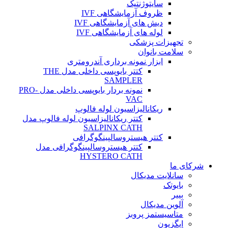
سایتوژنتیک
ظروف آزمایشگاهی IVF
دیش های آزمایشگاهی IVF
لوله های آزمایشگاهی IVF
تجهیزات پزشکی
سلامت بانوان
ابزار نمونه برداری آندرومتری
کتتر بایوپسی داخلی مدل THE
SAMPLER
نمونه بردار بایوپسی داخلی مدل PRO-
VAC
ریکانالیزاسیون لوله فالوپ
کتتر ریکانالیزاسیون لوله فالوپ مدل
SALPINX CATH
کتتر هیستروسالپینگوگرافی
کتتر هیستروسالپینگوگرافی مدل
HYSTERO CATH
شرکای ما
سانلایت مدیکال
بایوتک
بییر
آلوین مدیکال
متاسیستمز پروبز
ایگزیون