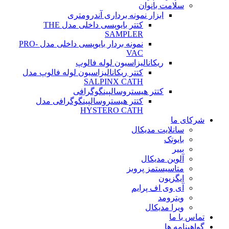
سلامت بانوان
ابزار نمونه برداری آندرومتری
کتتر بایوپسی داخلی مدل THE
SAMPLER
نمونه بردار بایوپسی داخلی مدل PRO-
VAC
ریکانالیزاسیون لوله فالوپ
کتتر ریکانالیزاسیون لوله فالوپ مدل
SALPINX CATH
کتتر هیستروسالپینگوگرافی
کتتر هیستروسالپینگوگرافی مدل
HYSTERO CATH
شرکای ما
سانلایت مدیکال
بایوتک
بییر
آلوین مدیکال
متاسیستمز پروبز
ایگزیون
آی وی اف پرایم
ویترومد
ویرا مدیکال
تماس با ما
گواهینامه ها