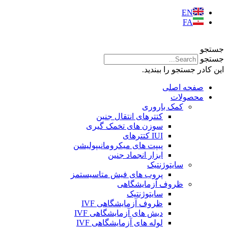
EN
FA
جستجو
جستجو
این کادر جستجو را ببندید.
صفحه اصلی
محصولات
کمک باروری
کتترهای انتقال جنین
سوزن های تخمک گیری
IUI کتترهای
پیپت های میکرومانیپولیشن
ابزار انجماد جنین
سایتوژنتیک
پروب های فیش متاسیستمز
ظروف آزمایشگاهی
سایتوژنتیک
ظروف آزمایشگاهی IVF
دیش های آزمایشگاهی IVF
لوله های آزمایشگاهی IVF