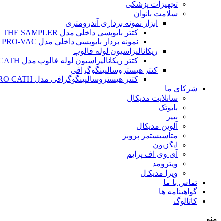
تجهیزات پزشکی
سلامت بانوان
ابزار نمونه برداری آندرومتری
کتتر بایوپسی داخلی مدل THE SAMPLER
نمونه بردار بایوپسی داخلی مدل PRO-VAC
ریکانالیزاسیون لوله فالوپ
کتتر ریکانالیزاسیون لوله فالوپ مدل SALPINX CATH
کتتر هیستروسالپینگوگرافی
کتتر هیستروسالپینگوگرافی مدل HYSTERO CATH
شرکای ما
سانلایت مدیکال
بایوتک
بییر
آلوین مدیکال
متاسیستمز پروبز
ایگزیون
آی وی اف پرایم
ویترومد
ویرا مدیکال
تماس با ما
گواهینامه ها
کاتالوگ
منو