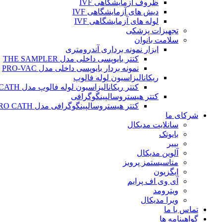
ظروف آزمایشگاهی IVF
دیش های آزمایشگاهی IVF
لوله های آزمایشگاهی IVF
تجهیزات پزشکی
سلامت بانوان
ابزار نمونه برداری آندرومتری
کتتر بایوپسی داخلی مدل THE SAMPLER
نمونه بردار بایوپسی داخلی مدل PRO-VAC
ریکانالیزاسیون لوله فالوپ
کتتر ریکانالیزاسیون لوله فالوپ مدل SALPINX CATH
کتتر هیستروسالپینگوگرافی
کتتر هیستروسالپینگوگرافی مدل HYSTERO CATH
شرکای ما
سانلایت مدیکال
بایوتک
بییر
آلوین مدیکال
متاسیستمز پروبز
ایگزیون
آی وی اف پرایم
ویترومد
ویرا مدیکال
تماس با ما
گواهینامه ها