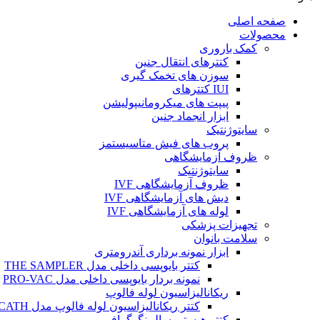
صفحه اصلی
محصولات
کمک باروری
کتترهای انتقال جنین
سوزن های تخمک گیری
IUI کتترهای
پیپت های میکرومانیپولیشن
ابزار انجماد جنین
سایتوژنتیک
پروب های فیش متاسیستمز
ظروف آزمایشگاهی
سایتوژنتیک
ظروف آزمایشگاهی IVF
دیش های آزمایشگاهی IVF
لوله های آزمایشگاهی IVF
تجهیزات پزشکی
سلامت بانوان
ابزار نمونه برداری آندرومتری
کتتر بایوپسی داخلی مدل THE SAMPLER
نمونه بردار بایوپسی داخلی مدل PRO-VAC
ریکانالیزاسیون لوله فالوپ
کتتر ریکانالیزاسیون لوله فالوپ مدل SALPINX CATH
کتتر هیستروسالپینگوگرافی