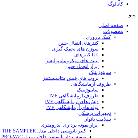
کاتالوگ
منو
صفحه اصلی
محصولات
کمک باروری
کتترهای انتقال جنین
سوزن های تخمک گیری
IUI کتترهای
پیپت های میکرومانیپولیشن
ابزار انجماد جنین
سایتوژنتیک
پروب های فیش متاسیستمز
ظروف آزمایشگاهی
سایتوژنتیک
ظروف آزمایشگاهی IVF
دیش های آزمایشگاهی IVF
لوله های آزمایشگاهی IVF
تجهیزات پزشکی
سلامت بانوان
ابزار نمونه برداری آندرومتری
کتتر بایوپسی داخلی مدل THE SAMPLER
نمونه بردار بایوپسی داخلی مدل PRO-VAC