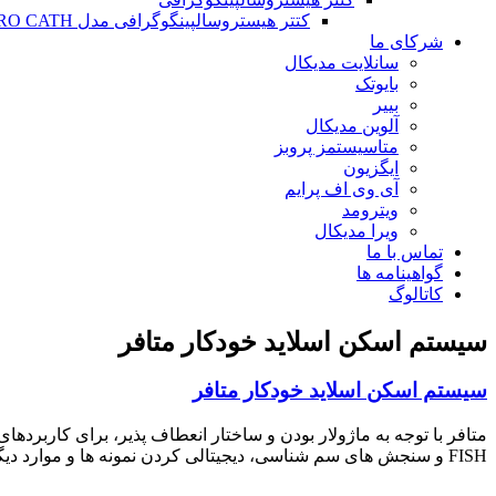
کتتر هیستروسالپینگوگرافی مدل HYSTERO CATH
شرکای ما
سانلایت مدیکال
بایوتک
بییر
آلوین مدیکال
متاسیستمز پروبز
ایگزیون
آی وی اف پرایم
ویترومد
ویرا مدیکال
تماس با ما
گواهینامه ها
کاتالوگ
سیستم اسکن اسلاید خودکار متافر
سیستم اسکن اسلاید خودکار متافر
متافر با توجه به ماژولار بودن و ساختار انعطاف پذیر، برای کاربرده
FISH و سنجش های سم شناسی، دیجیتالی کردن نمونه ها و موارد دیگر مورد استفاده قرار میگیرد.