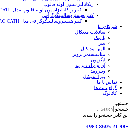
ریکانالیزاسیون لوله فالوپ
کتتر ریکانالیزاسیون لوله فالوپ مدل SALPINX CATH
کتتر هیستروسالپینگوگرافی
کتتر هیستروسالپینگوگرافی مدل HYSTERO CATH
شرکای ما
سانلایت مدیکال
بایوتک
بییر
آلوین مدیکال
متاسیستمز پروبز
ایگزیون
آی وی اف پرایم
ویترومد
ویرا مدیکال
تماس با ما
گواهینامه ها
کاتالوگ
جستجو
جستجو
این کادر جستجو را ببندید.
+98 21 8605 4983