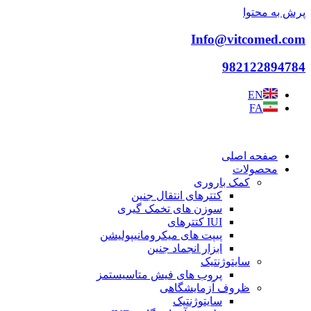
پرش به محتوا
Info@vitcomed.com
982122894784
EN
FA
صفحه اصلی
محصولات
کمک باروری
کتترهای انتقال جنین
سوزن های تخمک گیری
IUI کتترهای
پیپت های میکرومانیپولیشن
ابزار انجماد جنین
سایتوژنتیک
پروب های فیش متاسیستمز
ظروف آزمایشگاهی
سایتوژنتیک