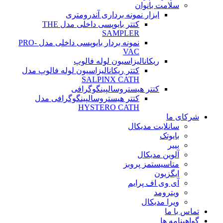
سلامت بانوان
ابزار نمونه برداری آندرومتری
کتتر بایوپسی داخلی مدل THE
SAMPLER
نمونه بردار بایوپسی داخلی مدل PRO-
VAC
ریکانالیزاسیون لوله فالوپ
کتتر ریکانالیزاسیون لوله فالوپ مدل
SALPINX CATH
کتتر هیستروسالپینگوگرافی
کتتر هیستروسالپینگوگرافی مدل
HYSTERO CATH
شرکای ما
سانلایت مدیکال
بایوتک
بییر
آلوین مدیکال
متاسیستمز پروبز
ایگزیون
آی وی اف پرایم
ویترومد
ویرا مدیکال
تماس با ما
گواهینامه ها