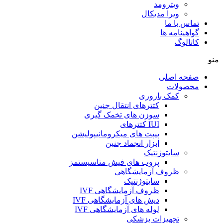
ویترومد
ویرا مدیکال
تماس با ما
گواهینامه ها
کاتالوگ
منو
صفحه اصلی
محصولات
کمک باروری
کتترهای انتقال جنین
سوزن های تخمک گیری
IUI کتترهای
پیپت های میکرومانیپولیشن
ابزار انجماد جنین
سایتوژنتیک
پروب های فیش متاسیستمز
ظروف آزمایشگاهی
سایتوژنتیک
ظروف آزمایشگاهی IVF
دیش های آزمایشگاهی IVF
لوله های آزمایشگاهی IVF
تجهیزات پزشکی