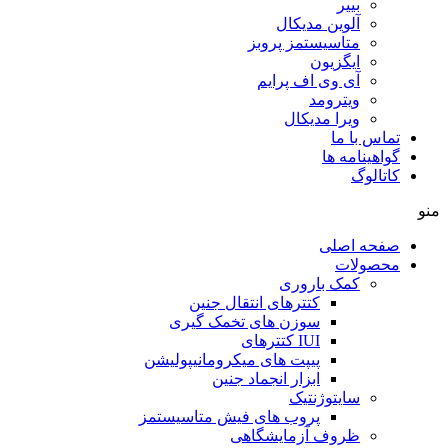
بییر
آلوین مدیکال
متاسیستمز پروبز
ایگزیون
آی وی اف پرایم
ویترومد
ویرا مدیکال
تماس با ما
گواهینامه ها
کاتالوگ
منو
صفحه اصلی
محصولات
کمک باروری
کتترهای انتقال جنین
سوزن های تخمک گیری
IUI کتترهای
پیپت های میکرومانیپولیشن
ابزار انجماد جنین
سایتوژنتیک
پروب های فیش متاسیستمز
ظروف آزمایشگاهی