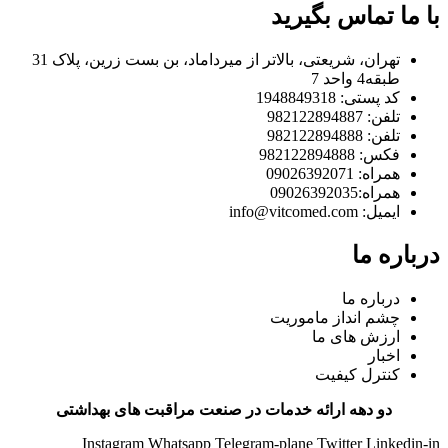
با ما تماس بگیرید
تهران، شریعتی، بالاتر از میرداماد، بن بست زرین، پلاک 31
طبقه4 واحد 7
کد پستی: 1948849318
تلفن: 982122894887
تلفن: 982122894888
فکس: 982122894888
همراه: 09026392071
همراه:09026392035
ایمیل: info@vitcomed.com
درباره ما
درباره ما
چشم انداز ماموریت
ارزش های ما
اخبار
کنترل کیفیت
دو دهه ارائه خدمات در صنعت مراقبت های بهداشتی
Instagram
Whatsapp
Telegram-plane
Twitter
Linkedin-in