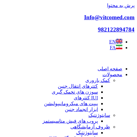
پرش به محتوا
Info@vitcomed.com
982122894784
EN
FA
صفحه اصلی
محصولات
کمک باروری
کتترهای انتقال جنین
سوزن های تخمک گیری
IUI کتترهای
پیپت های میکرومانیپولیشن
ابزار انجماد جنین
سایتوژنتیک
پروب های فیش متاسیستمز
ظروف آزمایشگاهی
سایتوژنتیک