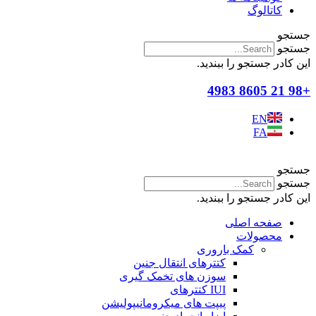
کاتالوگ
جستجو
جستجو
این کادر جستجو را ببندید.
+98 21 8605 4983
EN
FA
جستجو
جستجو
این کادر جستجو را ببندید.
صفحه اصلی
محصولات
کمک باروری
کتترهای انتقال جنین
سوزن های تخمک گیری
IUI کتترهای
پیپت های میکرومانیپولیشن