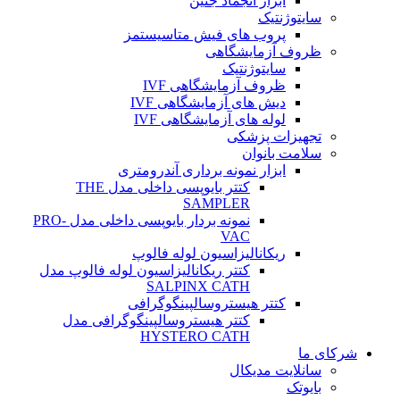
ابزار انجماد جنین
سایتوژنتیک
پروب های فیش متاسیستمز
ظروف آزمایشگاهی
سایتوژنتیک
ظروف آزمایشگاهی IVF
دیش های آزمایشگاهی IVF
لوله های آزمایشگاهی IVF
تجهیزات پزشکی
سلامت بانوان
ابزار نمونه برداری آندرومتری
کتتر بایوپسی داخلی مدل THE
SAMPLER
نمونه بردار بایوپسی داخلی مدل PRO-
VAC
ریکانالیزاسیون لوله فالوپ
کتتر ریکانالیزاسیون لوله فالوپ مدل
SALPINX CATH
کتتر هیستروسالپینگوگرافی
کتتر هیستروسالپینگوگرافی مدل
HYSTERO CATH
شرکای ما
سانلایت مدیکال
بایوتک