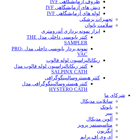
ظروف آزمایشگاهی IVF
دیش های آزمایشگاهی IVF
لوله های آزمایشگاهی IVF
تجهیزات پزشکی
سلامت بانوان
ابزار نمونه برداری آندرومتری
کتتر بایوپسی داخلی مدل THE
SAMPLER
نمونه بردار بایوپسی داخلی مدل PRO-
VAC
ریکانالیزاسیون لوله فالوپ
کتتر ریکانالیزاسیون لوله فالوپ مدل
SALPINX CATH
کتتر هیستروسالپینگوگرافی
کتتر هیستروسالپینگوگرافی مدل
HYSTERO CATH
شرکای ما
سانلایت مدیکال
بایوتک
بییر
آلوین مدیکال
متاسیستمز پروبز
ایگزیون
آی وی اف پرایم