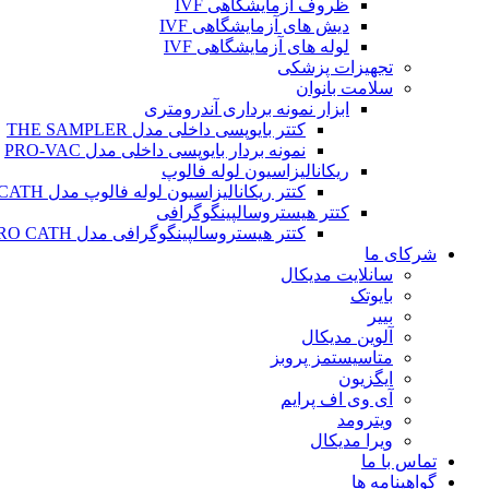
ظروف آزمایشگاهی IVF
دیش های آزمایشگاهی IVF
لوله های آزمایشگاهی IVF
تجهیزات پزشکی
سلامت بانوان
ابزار نمونه برداری آندرومتری
کتتر بایوپسی داخلی مدل THE SAMPLER
نمونه بردار بایوپسی داخلی مدل PRO-VAC
ریکانالیزاسیون لوله فالوپ
کتتر ریکانالیزاسیون لوله فالوپ مدل SALPINX CATH
کتتر هیستروسالپینگوگرافی
کتتر هیستروسالپینگوگرافی مدل HYSTERO CATH
شرکای ما
سانلایت مدیکال
بایوتک
بییر
آلوین مدیکال
متاسیستمز پروبز
ایگزیون
آی وی اف پرایم
ویترومد
ویرا مدیکال
تماس با ما
گواهینامه ها