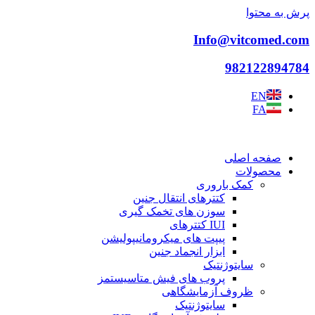
پرش به محتوا
Info@vitcomed.com
982122894784
EN
FA
صفحه اصلی
محصولات
کمک باروری
کتترهای انتقال جنین
سوزن های تخمک گیری
IUI کتترهای
پیپت های میکرومانیپولیشن
ابزار انجماد جنین
سایتوژنتیک
پروب های فیش متاسیستمز
ظروف آزمایشگاهی
سایتوژنتیک