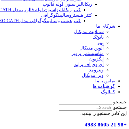
ریکانالیزاسیون لوله فالوپ
کتتر ریکانالیزاسیون لوله فالوپ مدل SALPINX CATH
کتتر هیستروسالپینگوگرافی
کتتر هیستروسالپینگوگرافی مدل HYSTERO CATH
شرکای ما
سانلایت مدیکال
بایوتک
بییر
آلوین مدیکال
متاسیستمز پروبز
ایگزیون
آی وی اف پرایم
ویترومد
ویرا مدیکال
تماس با ما
گواهینامه ها
کاتالوگ
جستجو
جستجو
این کادر جستجو را ببندید.
+98 21 8605 4983