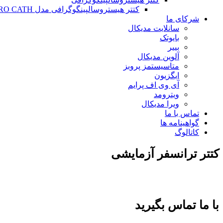
کتتر هیستروسالپینگوگرافی مدل HYSTERO CATH
شرکای ما
سانلایت مدیکال
بایوتک
بییر
آلوین مدیکال
متاسیستمز پروبز
ایگزیون
آی وی اف پرایم
ویترومد
ویرا مدیکال
تماس با ما
گواهینامه ها
کاتالوگ
کتتر ترانسفر آزمایشی
با ما تماس بگیرید