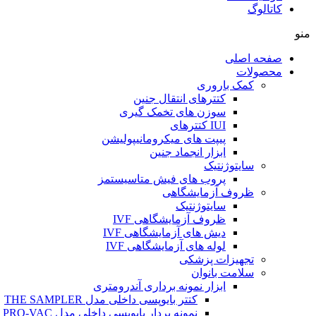
کاتالوگ
منو
صفحه اصلی
محصولات
کمک باروری
کتترهای انتقال جنین
سوزن های تخمک گیری
IUI کتترهای
پیپت های میکرومانیپولیشن
ابزار انجماد جنین
سایتوژنتیک
پروب های فیش متاسیستمز
ظروف آزمایشگاهی
سایتوژنتیک
ظروف آزمایشگاهی IVF
دیش های آزمایشگاهی IVF
لوله های آزمایشگاهی IVF
تجهیزات پزشکی
سلامت بانوان
ابزار نمونه برداری آندرومتری
کتتر بایوپسی داخلی مدل THE SAMPLER
نمونه بردار بایوپسی داخلی مدل PRO-VAC