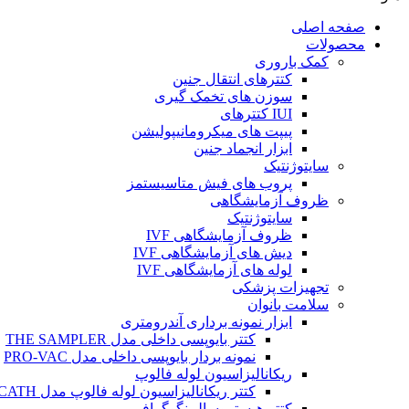
صفحه اصلی
محصولات
کمک باروری
کتترهای انتقال جنین
سوزن های تخمک گیری
IUI کتترهای
پیپت های میکرومانیپولیشن
ابزار انجماد جنین
سایتوژنتیک
پروب های فیش متاسیستمز
ظروف آزمایشگاهی
سایتوژنتیک
ظروف آزمایشگاهی IVF
دیش های آزمایشگاهی IVF
لوله های آزمایشگاهی IVF
تجهیزات پزشکی
سلامت بانوان
ابزار نمونه برداری آندرومتری
کتتر بایوپسی داخلی مدل THE SAMPLER
نمونه بردار بایوپسی داخلی مدل PRO-VAC
ریکانالیزاسیون لوله فالوپ
کتتر ریکانالیزاسیون لوله فالوپ مدل SALPINX CATH
کتتر هیستروسالپینگوگرافی