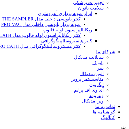
تجهیزات پزشکی
سلامت بانوان
ابزار نمونه برداری آندرومتری
کتتر بایوپسی داخلی مدل THE SAMPLER
نمونه بردار بایوپسی داخلی مدل PRO-VAC
ریکانالیزاسیون لوله فالوپ
کتتر ریکانالیزاسیون لوله فالوپ مدل SALPINX CATH
کتتر هیستروسالپینگوگرافی
کتتر هیستروسالپینگوگرافی مدل HYSTERO CATH
شرکای ما
سانلایت مدیکال
بایوتک
بییر
آلوین مدیکال
متاسیستمز پروبز
ایگزیون
آی وی اف پرایم
ویترومد
ویرا مدیکال
تماس با ما
گواهینامه ها
کاتالوگ
منو