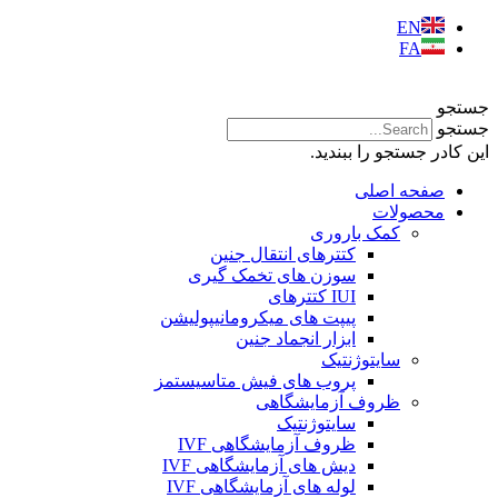
EN
FA
جستجو
جستجو
این کادر جستجو را ببندید.
صفحه اصلی
محصولات
کمک باروری
کتترهای انتقال جنین
سوزن های تخمک گیری
IUI کتترهای
پیپت های میکرومانیپولیشن
ابزار انجماد جنین
سایتوژنتیک
پروب های فیش متاسیستمز
ظروف آزمایشگاهی
سایتوژنتیک
ظروف آزمایشگاهی IVF
دیش های آزمایشگاهی IVF
لوله های آزمایشگاهی IVF