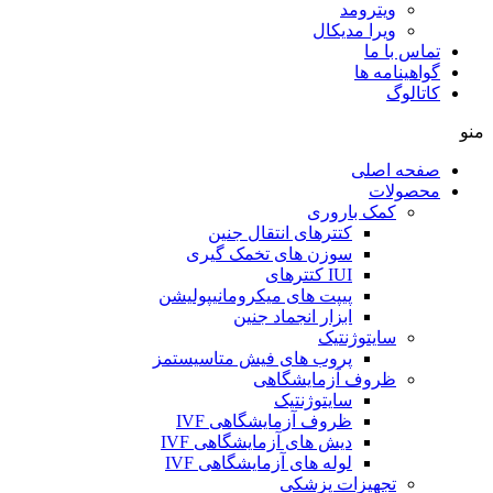
ویترومد
ویرا مدیکال
تماس با ما
گواهینامه ها
کاتالوگ
منو
صفحه اصلی
محصولات
کمک باروری
کتترهای انتقال جنین
سوزن های تخمک گیری
IUI کتترهای
پیپت های میکرومانیپولیشن
ابزار انجماد جنین
سایتوژنتیک
پروب های فیش متاسیستمز
ظروف آزمایشگاهی
سایتوژنتیک
ظروف آزمایشگاهی IVF
دیش های آزمایشگاهی IVF
لوله های آزمایشگاهی IVF
تجهیزات پزشکی