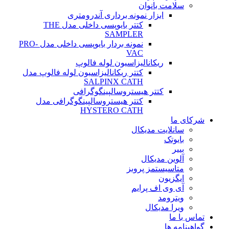
سلامت بانوان
ابزار نمونه برداری آندرومتری
کتتر بایوپسی داخلی مدل THE
SAMPLER
نمونه بردار بایوپسی داخلی مدل PRO-
VAC
ریکانالیزاسیون لوله فالوپ
کتتر ریکانالیزاسیون لوله فالوپ مدل
SALPINX CATH
کتتر هیستروسالپینگوگرافی
کتتر هیستروسالپینگوگرافی مدل
HYSTERO CATH
شرکای ما
سانلایت مدیکال
بایوتک
بییر
آلوین مدیکال
متاسیستمز پروبز
ایگزیون
آی وی اف پرایم
ویترومد
ویرا مدیکال
تماس با ما
گواهینامه ها