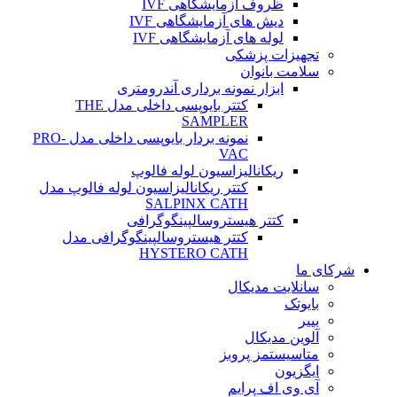
ظروف آزمایشگاهی IVF
دیش های آزمایشگاهی IVF
لوله های آزمایشگاهی IVF
تجهیزات پزشکی
سلامت بانوان
ابزار نمونه برداری آندرومتری
کتتر بایوپسی داخلی مدل THE
SAMPLER
نمونه بردار بایوپسی داخلی مدل PRO-
VAC
ریکانالیزاسیون لوله فالوپ
کتتر ریکانالیزاسیون لوله فالوپ مدل
SALPINX CATH
کتتر هیستروسالپینگوگرافی
کتتر هیستروسالپینگوگرافی مدل
HYSTERO CATH
شرکای ما
سانلایت مدیکال
بایوتک
بییر
آلوین مدیکال
متاسیستمز پروبز
ایگزیون
آی وی اف پرایم