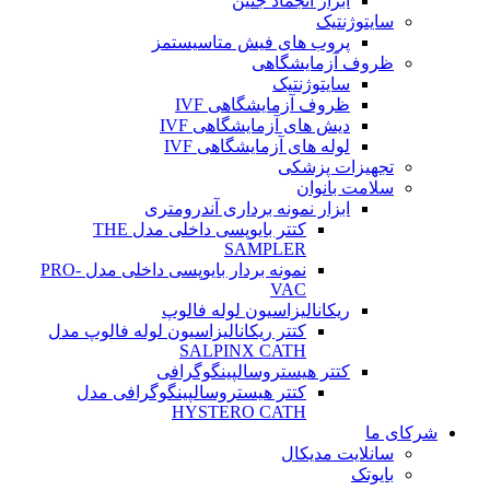
ابزار انجماد جنین
سایتوژنتیک
پروب های فیش متاسیستمز
ظروف آزمایشگاهی
سایتوژنتیک
ظروف آزمایشگاهی IVF
دیش های آزمایشگاهی IVF
لوله های آزمایشگاهی IVF
تجهیزات پزشکی
سلامت بانوان
ابزار نمونه برداری آندرومتری
کتتر بایوپسی داخلی مدل THE
SAMPLER
نمونه بردار بایوپسی داخلی مدل PRO-
VAC
ریکانالیزاسیون لوله فالوپ
کتتر ریکانالیزاسیون لوله فالوپ مدل
SALPINX CATH
کتتر هیستروسالپینگوگرافی
کتتر هیستروسالپینگوگرافی مدل
HYSTERO CATH
شرکای ما
سانلایت مدیکال
بایوتک