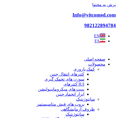
پرش به محتوا
Info@vitcomed.com
982122894784
EN
FA
صفحه اصلی
محصولات
کمک باروری
کتترهای انتقال جنین
سوزن های تخمک گیری
IUI کتترهای
پیپت های میکرومانیپولیشن
ابزار انجماد جنین
سایتوژنتیک
پروب های فیش متاسیستمز
ظروف آزمایشگاهی
سایتوژنتیک