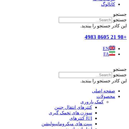
کاتالوگ
جستجو
جستجو
این کادر جستجو را ببندید.
+98 21 8605 4983
EN
FA
جستجو
جستجو
این کادر جستجو را ببندید.
صفحه اصلی
محصولات
کمک باروری
کتترهای انتقال جنین
سوزن های تخمک گیری
IUI کتترهای
پیپت های میکرومانیپولیشن