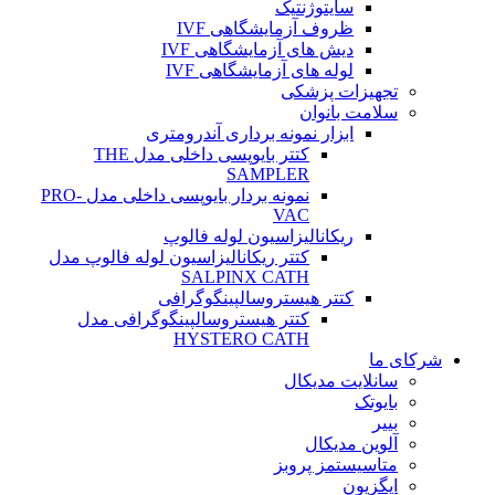
سایتوژنتیک
ظروف آزمایشگاهی IVF
دیش های آزمایشگاهی IVF
لوله های آزمایشگاهی IVF
تجهیزات پزشکی
سلامت بانوان
ابزار نمونه برداری آندرومتری
کتتر بایوپسی داخلی مدل THE
SAMPLER
نمونه بردار بایوپسی داخلی مدل PRO-
VAC
ریکانالیزاسیون لوله فالوپ
کتتر ریکانالیزاسیون لوله فالوپ مدل
SALPINX CATH
کتتر هیستروسالپینگوگرافی
کتتر هیستروسالپینگوگرافی مدل
HYSTERO CATH
شرکای ما
سانلایت مدیکال
بایوتک
بییر
آلوین مدیکال
متاسیستمز پروبز
ایگزیون