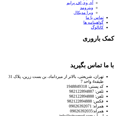
آی وی اف پرایم
ویترومد
ویرا مدیکال
تماس با ما
گواهینامه ها
کاتالوگ
کمک باروری
با ما تماس بگیرید
تهران، شریعتی، بالاتر از میرداماد، بن بست زرین، پلاک 31
طبقه4 واحد 7
کد پستی: 1948849318
تلفن: 982122894887
تلفن: 982122894888
فکس: 982122894888
همراه: 09026392071
همراه:09026392035
ایمیل: info@vitcomed.com