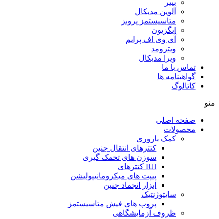
بییر
آلوین مدیکال
متاسیستمز پروبز
ایگزیون
آی وی اف پرایم
ویترومد
ویرا مدیکال
تماس با ما
گواهینامه ها
کاتالوگ
منو
صفحه اصلی
محصولات
کمک باروری
کتترهای انتقال جنین
سوزن های تخمک گیری
IUI کتترهای
پیپت های میکرومانیپولیشن
ابزار انجماد جنین
سایتوژنتیک
پروب های فیش متاسیستمز
ظروف آزمایشگاهی