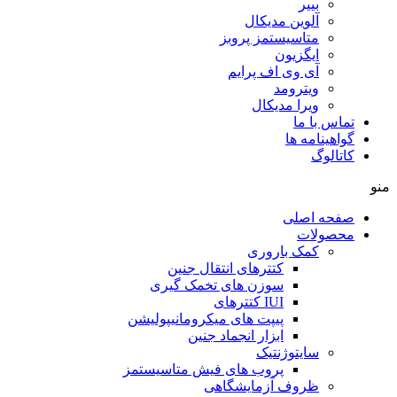
بییر
آلوین مدیکال
متاسیستمز پروبز
ایگزیون
آی وی اف پرایم
ویترومد
ویرا مدیکال
تماس با ما
گواهینامه ها
کاتالوگ
منو
صفحه اصلی
محصولات
کمک باروری
کتترهای انتقال جنین
سوزن های تخمک گیری
IUI کتترهای
پیپت های میکرومانیپولیشن
ابزار انجماد جنین
سایتوژنتیک
پروب های فیش متاسیستمز
ظروف آزمایشگاهی