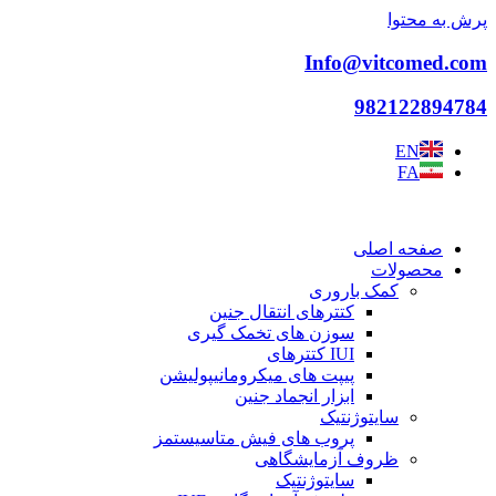
پرش به محتوا
Info@vitcomed.com
982122894784
EN
FA
صفحه اصلی
محصولات
کمک باروری
کتترهای انتقال جنین
سوزن های تخمک گیری
IUI کتترهای
پیپت های میکرومانیپولیشن
ابزار انجماد جنین
سایتوژنتیک
پروب های فیش متاسیستمز
ظروف آزمایشگاهی
سایتوژنتیک