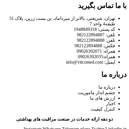
با ما تماس بگیرید
تهران، شریعتی، بالاتر از میرداماد، بن بست زرین، پلاک 31
طبقه4 واحد 7
کد پستی: 1948849318
تلفن: 982122894887
تلفن: 982122894888
فکس: 982122894888
همراه: 09026392071
همراه:09026392035
ایمیل: info@vitcomed.com
درباره ما
درباره ما
چشم انداز ماموریت
ارزش های ما
اخبار
کنترل کیفیت
دو دهه ارائه خدمات در صنعت مراقبت های بهداشتی
Instagram
Whatsapp
Telegram-plane
Twitter
Linkedin-in