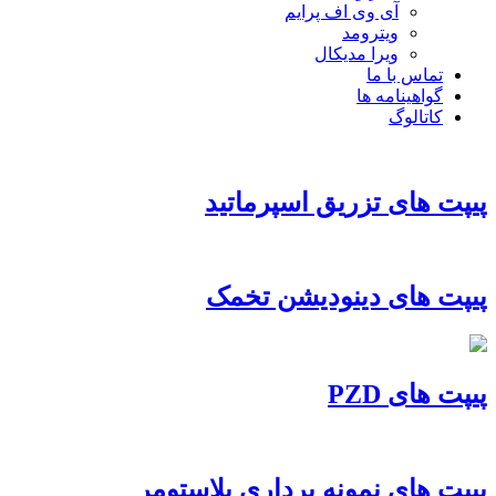
آی وی اف پرایم
ویترومد
ویرا مدیکال
تماس با ما
گواهینامه ها
کاتالوگ
پیپت های تزریق اسپرماتید
پیپت های دینودیشن تخمک
پیپت های PZD
پیپت های نمونه برداری بلاستومر