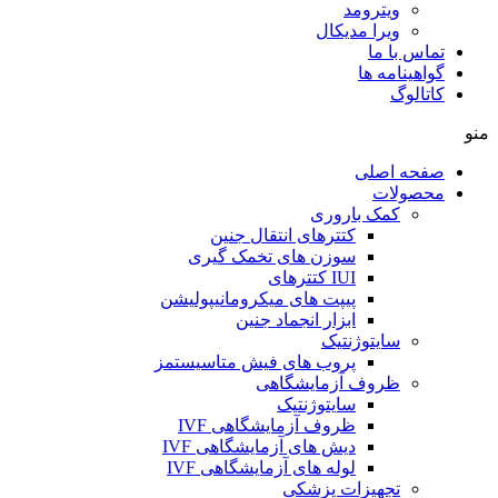
ویترومد
ویرا مدیکال
تماس با ما
گواهینامه ها
کاتالوگ
منو
صفحه اصلی
محصولات
کمک باروری
کتترهای انتقال جنین
سوزن های تخمک گیری
IUI کتترهای
پیپت های میکرومانیپولیشن
ابزار انجماد جنین
سایتوژنتیک
پروب های فیش متاسیستمز
ظروف آزمایشگاهی
سایتوژنتیک
ظروف آزمایشگاهی IVF
دیش های آزمایشگاهی IVF
لوله های آزمایشگاهی IVF
تجهیزات پزشکی