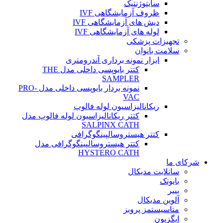
سایتوژنتیک
ظروف آزمایشگاهی IVF
دیش های آزمایشگاهی IVF
لوله های آزمایشگاهی IVF
تجهیزات پزشکی
سلامت بانوان
ابزار نمونه برداری آندرومتری
کتتر بایوپسی داخلی مدل THE
SAMPLER
نمونه بردار بایوپسی داخلی مدل PRO-
VAC
ریکانالیزاسیون لوله فالوپ
کتتر ریکانالیزاسیون لوله فالوپ مدل
SALPINX CATH
کتتر هیستروسالپینگوگرافی
کتتر هیستروسالپینگوگرافی مدل
HYSTERO CATH
شرکای ما
سانلایت مدیکال
بایوتک
بییر
آلوین مدیکال
متاسیستمز پروبز
ایگزیون