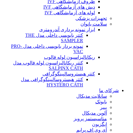
ظروف آزمایشگاهی IVF
دیش های آزمایشگاهی IVF
لوله های آزمایشگاهی IVF
تجهیزات پزشکی
سلامت بانوان
ابزار نمونه برداری آندرومتری
کتتر بایوپسی داخلی مدل THE
SAMPLER
نمونه بردار بایوپسی داخلی مدل PRO-
VAC
ریکانالیزاسیون لوله فالوپ
کتتر ریکانالیزاسیون لوله فالوپ مدل
SALPINX CATH
کتتر هیستروسالپینگوگرافی
کتتر هیستروسالپینگوگرافی مدل
HYSTERO CATH
شرکای ما
سانلایت مدیکال
بایوتک
بییر
آلوین مدیکال
متاسیستمز پروبز
ایگزیون
آی وی اف پرایم