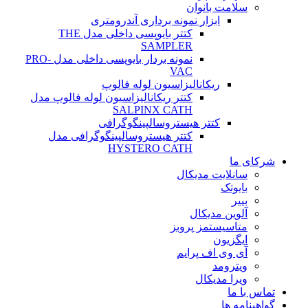
سلامت بانوان
ابزار نمونه برداری آندرومتری
کتتر بایوپسی داخلی مدل THE
SAMPLER
نمونه بردار بایوپسی داخلی مدل PRO-
VAC
ریکانالیزاسیون لوله فالوپ
کتتر ریکانالیزاسیون لوله فالوپ مدل
SALPINX CATH
کتتر هیستروسالپینگوگرافی
کتتر هیستروسالپینگوگرافی مدل
HYSTERO CATH
شرکای ما
سانلایت مدیکال
بایوتک
بییر
آلوین مدیکال
متاسیستمز پروبز
ایگزیون
آی وی اف پرایم
ویترومد
ویرا مدیکال
تماس با ما
گواهینامه ها