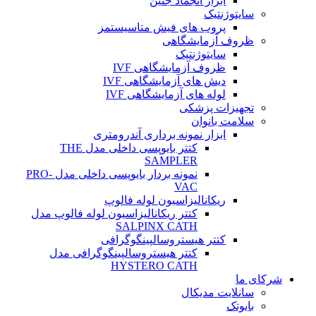
ابزار انجماد جنین
سایتوژنتیک
پروب های فیش متاسیستمز
ظروف آزمایشگاهی
سایتوژنتیک
ظروف آزمایشگاهی IVF
دیش های آزمایشگاهی IVF
لوله های آزمایشگاهی IVF
تجهیزات پزشکی
سلامت بانوان
ابزار نمونه برداری آندرومتری
کتتر بایوپسی داخلی مدل THE
SAMPLER
نمونه بردار بایوپسی داخلی مدل PRO-
VAC
ریکانالیزاسیون لوله فالوپ
کتتر ریکانالیزاسیون لوله فالوپ مدل
SALPINX CATH
کتتر هیستروسالپینگوگرافی
کتتر هیستروسالپینگوگرافی مدل
HYSTERO CATH
شرکای ما
سانلایت مدیکال
بایوتک