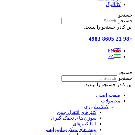
کاتالوگ
جستجو
جستجو
این کادر جستجو را ببندید.
+98 21 8605 4983
EN
FA
جستجو
جستجو
این کادر جستجو را ببندید.
صفحه اصلی
محصولات
کمک باروری
کتترهای انتقال جنین
سوزن های تخمک گیری
IUI کتترهای
پیپت های میکرومانیپولیشن